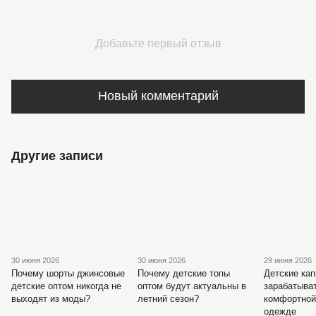
Добавьте первый отзыв
Новый комментарий
Другие записи
30 июня 2026
30 июня 2026
29 июня 2026
Почему шорты джинсовые
Почему детские топы
Детские кап
детские оптом никогда не
оптом будут актуальны в
зарабатыва
выходят из моды?
летний сезон?
комфортной
одежде