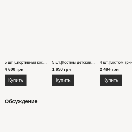
5 шт.|Спортивный костюм для мальчика Турция трехнитка 92-116 гг.
5 шт.|Костюм детский для спорта трехнитка с начасом на молнии и с капюшоном 26-34 гг.
4 600 грн
1 650 грн
2 484 грн
Купить
Купить
Купить
Обсуждение