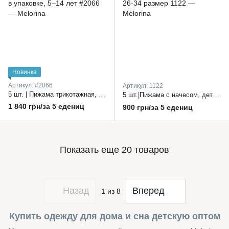
Новинка
Артикул: #2066
Артикул: 1122
5 шт. | Пижама трикотажная, Турция, для мальчиков, кофта с длинным рукавом на пуговицах и зауженные брюки, один цвет в упаковке, 5–14 лет
5 шт.|Пижама с начесом, детская, Украина, брюки на резинке и кофта с длинным рукавом, один цвет в упаковке, разные модели 26-34 размер
1 840 грн/за 5 едениц
900 грн/за 5 едениц
Показать еще 20 товаров
Назад
Вперед
1
из 8
Купить одежду для дома и сна детскую оптом