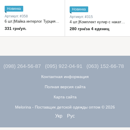
Новинка
Новинка
Артикул: #358
Артикул: #315
6 шт.|Майка интерлог Турция модели в ассортименте по 6 шт одного размера (можно по 2 на размер 10 шт) 36-38-40-42-45 размер
4 шт.|Комплект кулир с накатом Украина (майка+трусы боксеры) мальчик 28-34 рр.
331 грн/уп.
280 грн/за 4 едениц
(098) 264-56-87
(095) 922-04-91
(063) 152-66-78
Контактная информация
Полная версия сайта
Карта сайта
Melorina - Поставщик детской одежды оптом © 2026
Укр
Рус