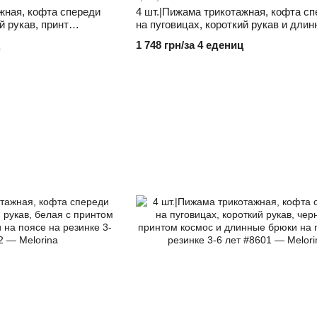
жная, кофта спереди
4 шт.|Пижама трикотажная, кофта с
й рукав, принт
на пуговицах, короткий рукав и дли
брюки на поясе на
брюки на поясе на резинке, один цве
1 748 грн/за 4 едениц
упаковке 3-6 лет
упаковке 3-6 лет