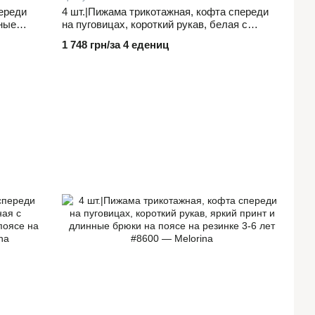
переди
4 шт.|Пижама трикотажная, кофта спереди
нные
на пуговицах, короткий рукав, белая с
т в
принтом цветы и брюки на поясе на резинке
1 748 грн/за 4 едениц
3-6 лет