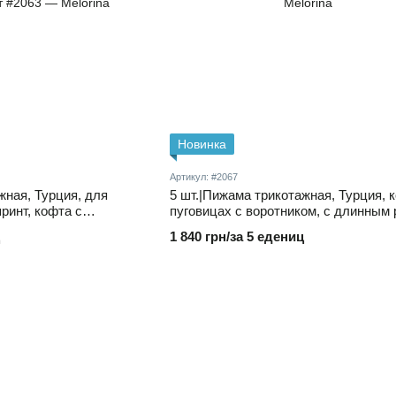
Новинка
Артикул: #2067
жная, Турция, для
5 шт.|Пижама трикотажная, Турция, 
ринт, кофта с
пуговицах с воротником, с длинным
м рукавом, на
и принтом мишки, и длинные брюки,
1 840 грн/за 5 едениц
х на поясе на резинке,
цвет в упаковке 5-14 лет
5-14 лет