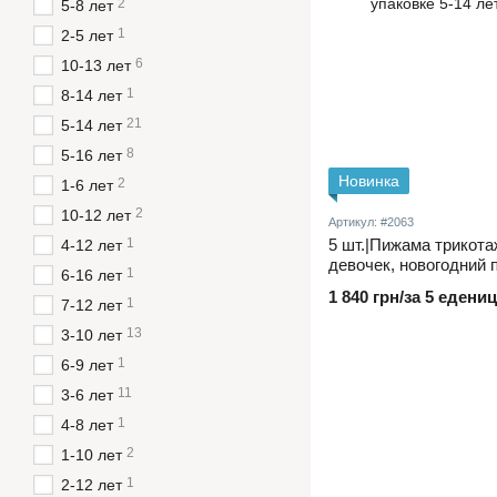
2
5-8 лет
1
2-5 лет
6
10-13 лет
1
8-14 лет
21
5-14 лет
8
5-16 лет
Новинка
2
1-6 лет
2
10-12 лет
Артикул: #2063
1
5 шт.|Пижама трикота
4-12 лет
девочек, новогодний п
1
6-16 лет
воротником и длинны
1 840 грн/за 5 едениц
1
пуговицах и штанишка
7-12 лет
один цвет в упаковке 
13
3-10 лет
1
6-9 лет
11
3-6 лет
1
4-8 лет
2
1-10 лет
1
2-12 лет