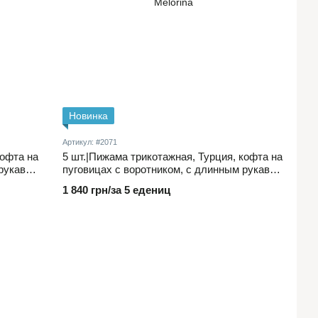
Новинка
Артикул: #2071
кофта на
5 шт.|Пижама трикотажная, Турция, кофта на
 рукавом
пуговицах с воротником, с длинным рукавом
 один
и принтом сердечка, и длинные брюки, один
1 840 грн/за 5 едениц
цвет в упаковке 5-14 лет