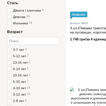
Стать
4
Дівчата і хлопчики
Новинка
29
Девочки
19
Мальчики
Артикул: #8602
4 шт.|Пижама трикота
Возраст
на пуговицах, коротки
принтом Lego и длинн
1 748 грн/за 4 едениц
резинке 3-6 лет
4
3-7 лет
7
5-12 лет
2
13-16 лет
1
6-14 лет
1
10-16 лет
7
5-10 лет
14
4-10 лет
10
3-12 лет
1
2-8 лет