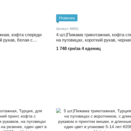
Новинка
Артикул: #8601
жная, кофта спереди
4 шт.|Пижама трикотажная, кофта с
й рукав, белая с
на пуговицах, короткий рукав, черная
ые брюки на поясе на
принтом космос и длинные брюки на
1 748 грн/за 4 едениц
на резинке 3-6 лет