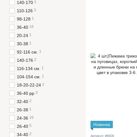
1
140-170
3
110-126
1
98-128
16
36-40
1
20-24
1
30-38
1
92-116 см.
2
140-176
1
116-134 см.
1
104-154 см.
2
18-20-22-24
3
36-40 рр
2
32-40
1
26-38
16
24-36
Новинка
5
26-40
2
34-40
Артикул: #8606