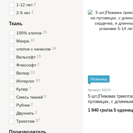
2
1-12 лет
1
2-9 лет
Ткань
15
100% хлопок
10
Махра
14
хлопок с начесом
15
Вельсофт
2
Флиссофт
10
Велюр
Новинка
10
Интерлог
7
Кулир
Артикул: #2070
5 шт.|Пижама трикота
5
Смесь тканей
пуговицах, с длинным
2
Рубчик
сердечка, и длинные 
1 840 грн/за 5 едениц
упаковке 5-14 лет
2
Двухнить
37
Трикотаж
Производитель