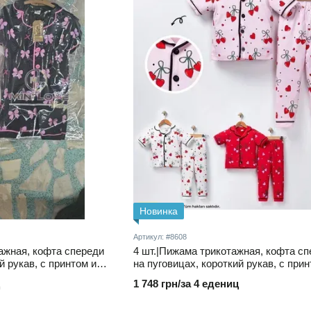
Новинка
Артикул: #8608
тажная, кофта спереди
4 шт.|Пижама трикотажная, кофта с
й рукав, с принтом и
на пуговицах, короткий рукав, с прин
инке, 3–6 лет
брюки на поясе на резинке 3-6 лет
1 748 грн/за 4 едениц