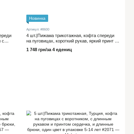
Новинка
Артикул: #8600
переди
4 шт.|Пижама трикотажная, кофта спереди
 с
на пуговицах, короткий рукав, яркий принт и
 поясе
длинные брюки на поясе на резинке 3-6 лет
1 748 грн/за 4 едениц