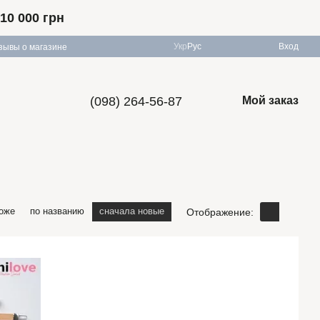
10 000 грн
Укр
Рус
Вход
зывы о магазине
(098) 264-56-87
Мой заказ
оже
по названию
сначала новые
Отображение: