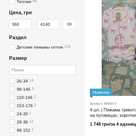
48
Теплая
Цена, грн
От Цена, грн
До Цена, грн
OK
Раздел
133
Детские пижамы оптом
Размер
14
26-34
3
98-146
Новинка
2
110-146
Артикул: #8600-0
3
153-176
4 шт. | Пижама трико
1
24-30
на пуговицах, коротки
длинные штаны на рез
12
28-36
1 748 грн/за 4 едениц
1
98-152