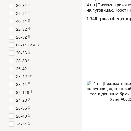
4 шт.|Пижама трикота
1
30-34
на пуговицах, коротки
1
32-34
кораблики и длинные 
1 748 грн/за 4 едениц
резинке, один цвет в 
5
40-44
4
22-32
9
26-32
2
86-140 см.
3
30-36
6
28-38
1
26-42
28
28-42
5
38-44
1
92-146
2
24-28
1
26-36
1
28-40
1
24-34