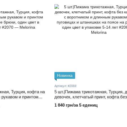
Новинка
Артикул: #2069
жная, Турция, кофта на
5 шт.|Пижама трикотажная, Турция, 
 рукавом и принтом
девочек, клетчатый принт, кофта без
брюки, один цвет в
карманов, с воротником и длинным 
1 840 грн/за 5 едениц
на пуговицах и штанишках на поясе 
резинке, один цвет в упаковке 5-14 л