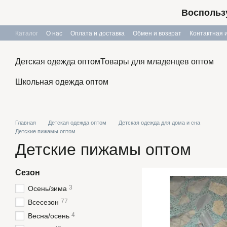
Перейти к основному контенту
Воспользу
Каталог
О нас
Оплата и доставка
Обмен и возврат
Контактная
Публичный договор
Детская одежда оптом
Товары для младенцев оптом
Школьная одежда оптом
Главная
Детская одежда оптом
Детская одежда для дома и сна
Детские пижамы оптом
Детские пижамы оптом
Сезон
3
Осень/зима
77
Всесезон
4
Весна/осень