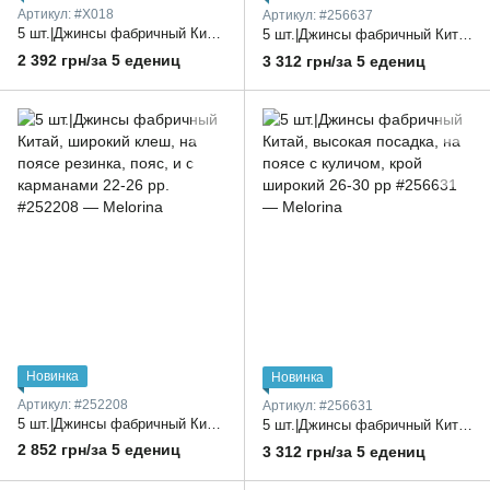
Артикул: #X018
Артикул: #256637
5 шт.|Джинсы фабричный Китай, бананки, утепленные флисом, пояс на резинке с декоративным украшением 16-20 рр.
5 шт.|Джинсы фабричный Китай, модель с широким клешем, карманами и с пояском 26-30 рр
2 392 грн/за 5 едениц
3 312 грн/за 5 едениц
Новинка
Новинка
Артикул: #252208
Артикул: #256631
5 шт.|Джинсы фабричный Китай, широкий клеш, на поясе резинка, пояс, и с карманами 22-26 рр.
5 шт.|Джинсы фабричный Китай, высокая посадка, на поясе с куличом, крой широкий 26-30 рр
2 852 грн/за 5 едениц
3 312 грн/за 5 едениц