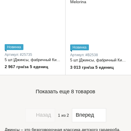
Новинка
Новинка
Артикул: #25735
Артикул: #В2538
5 шт.|Джинсы, фабричный Китай, широкие, с поясом, и подкатами 24-28 рр.
5 шт.|Джинсы, фабричный Китай, широкий крой, вставки, пояс, пояс на резинке 24-28 рр.
2 967 грн/за 5 едениц
3 013 грн/за 5 едениц
Показать еще 8 товаров
Назад
Вперед
1
из 2
Джинсы – это безоговорочная классика детского гардероба,