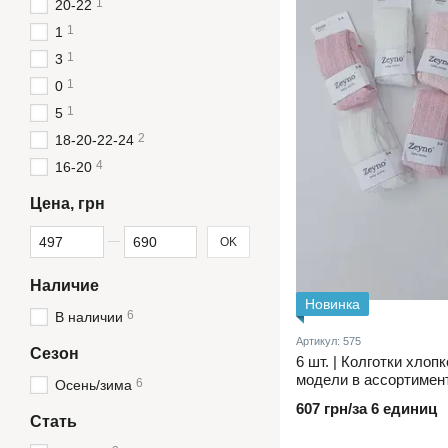
1
20-22
1
1
1
3
1
0
1
5
2
18-20-22-24
4
16-20
Цена, грн
От Цена, грн
До Цена, грн
OK
Наличие
Новинка
6
В наличии
Артикул: 575
Сезон
6 шт. | Колготки хлоп
модели в ассортимент
6
Осень/зима
упаковке 5–6 лет.
607 грн/за 6 единиц
Стать