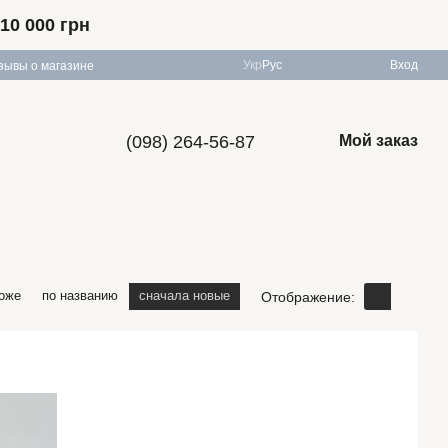
10 000 грн
Укр
Рус
Вход
зывы о магазине
(098) 264-56-87
Мой заказ
оже
по названию
сначала новые
Отображение: