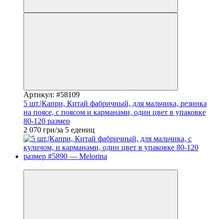
Артикул: #58109
5 шт.|Капри, Китай фабричный, для мальчика, резинка
на поясе, с поясом и карманами, один цвет в упаковке
80-120 размер
2 070 грн/за 5 едениц
Новинка