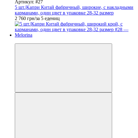
Артикул: #27
5 шт.|Капри Китай фабричный, широкие, с накладными
карманами, один цвет в упаковке 28-32 размер
2 760 грн/за 5 едениц
Новинка