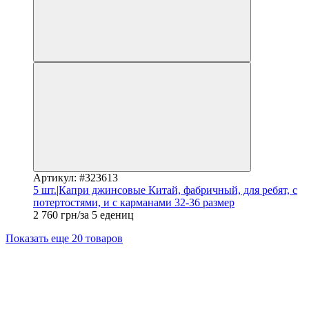
Артикул: #323613
5 шт.|Капри джинсовые Китай, фабричный, для ребят, с
потертостями, и с карманами 32-36 размер
2 760 грн/за 5 едениц
Показать еще 20 товаров