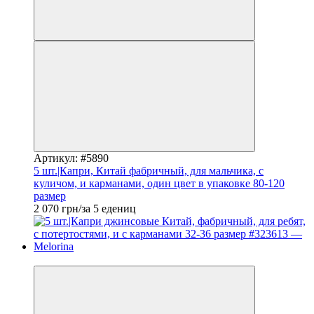
Артикул: #5890
5 шт.|Капри, Китай фабричный, для мальчика, с
куличом, и карманами, один цвет в упаковке 80-120
размер
2 070 грн/за 5 едениц
Новинка