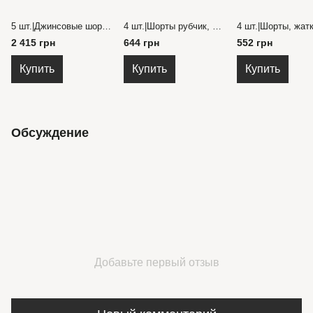
5 шт.|Джинсовые шорты, Китай, классические, с карманами и поясом на поясе 26-30 размер
4 шт.|Шорты рубчик, Турция, укороченные, с широкой резинкой и эмблемой на поясе 10-16 лет
2 415 грн
644 грн
552 грн
Купить
Купить
Купить
Обсуждение
Добавьте первый отзыв