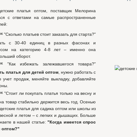
детские платья оптом, поставщик Мелорина
ься с ответами на самые распространенные
лей:
"Сколько платьев стоит заказать для старта?"
ать с 30-40 единиц в разных фасонах и
усом на категорию 4-8 лет – именно она
ольший оборот.
"Как избежать залежавшегося товара?"
ть платья для детей оптом
, нужно работать с
е учет продаж, меняйте выкладку, добавляйте
оны.
"Стоит ли покупать платья только на весну и
 на товар стабильно держится весь год. Осенью
 детские платья для садика оптом или школы из
 весной и летом – с легких и дышащих. Больше
наете в нашей статье:
"Когда имеется спрос
я оптом?"