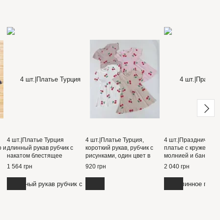
4 шт.|Платье Турция
4 шт.|Платье Турция,
4 шт.|Праздничное
о и
длинный рукав рубчик с
короткий рукав, рубчик с
платье с кружевной
накатом блестящее
рисунками, один цвет в
молнией и бантом с
сердце,юбка фатин с
ростовке 3-6 лет
8 лет
1 564 грн
920 грн
2 040 грн
подкладкой 3-6 лет