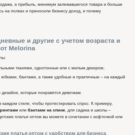
родажа, а прибыль, минимум залежавшегося товара и больше
сь на полках и приносили бизнесу доход, и почему
невные и другие с учетом возраста и
от Melorina
пы:
льными тканями, однотонные или с милым декором;
 юбками, бантами, а также удобные и практичные – на каждый
 дизайне, которые понравятся девочкам.
в каждом стиле, чтобы протестировать спрос. К примеру,
принтами
или
бантами на спине
, для садика и школы –
 детские платья оптом вы можете в сочетании с кофточкой или
ские платья оптом с удобством для бизнеса