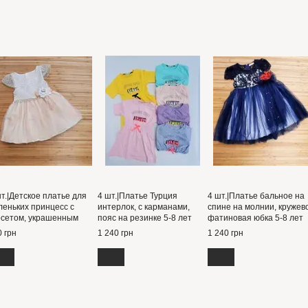
т.|Детское платье для
4 шт.|Платье Турция
4 шт.|Платье бальное на
леньких принцесс с
интерлок, с карманами,
спине на молнии, кружев
рсетом, украшенным
пояс на резинке 5-8 лет
фатиновая юбка 5-8 лет
пюром, и цветком на
 грн
1 240 грн
1 240 грн
се, 1–4 года