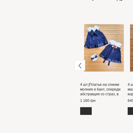
4 шт.|Платье на спинке
4 ш
молния и бант, спереди
ма
абстракция со страз, в
ко
комплекте с сумочкой 1-4
ги
1 160 грн
640
года
поя