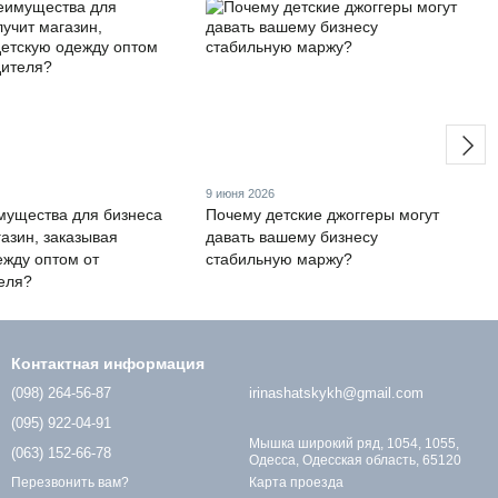
9 июня 2026
мущества для бизнеса
Почему детские джоггеры могут
газин, заказывая
давать вашему бизнесу
ежду оптом от
стабильную маржу?
еля?
Контактная информация
(098) 264-56-87
irinashatskykh@gmail.com
(095) 922-04-91
Мышка широкий ряд, 1054, 1055,
(063) 152-66-78
Одесса, Одесская область, 65120
Карта проезда
Перезвонить вам?