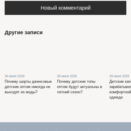
Новый комментарий
Другие записи
30 июня 2026
30 июня 2026
29 июня 2026
Почему шорты джинсовые
Почему детские топы
Детские кап
детские оптом никогда не
оптом будут актуальны в
зарабатыва
выходят из моды?
летний сезон?
комфортной
одежде