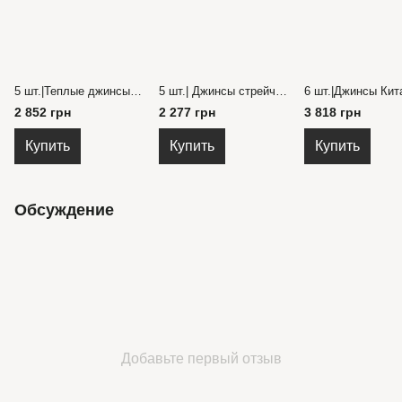
5 шт.|Теплые джинсы детские Турция, пояс на резинке с накладными карманами на 8-12 лет
5 шт.| Джинсы стрейч Турция, пояс манжетной резинке, с карманами, однотонные, зауженные 6-10 лет
2 852 грн
2 277 грн
3 818 грн
Купить
Купить
Купить
Обсуждение
Добавьте первый отзыв