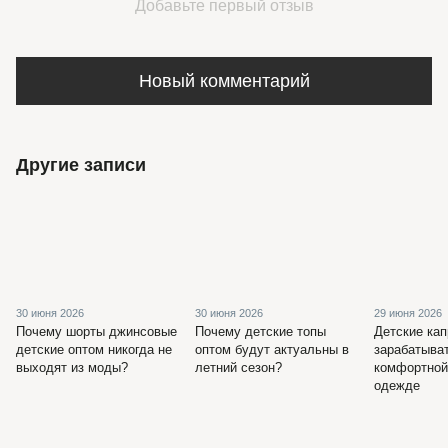
Добавьте первый отзыв
Новый комментарий
Другие записи
30 июня 2026
30 июня 2026
29 июня 2026
Почему шорты джинсовые
Почему детские топы
Детские кап
детские оптом никогда не
оптом будут актуальны в
зарабатыва
выходят из моды?
летний сезон?
комфортной
одежде