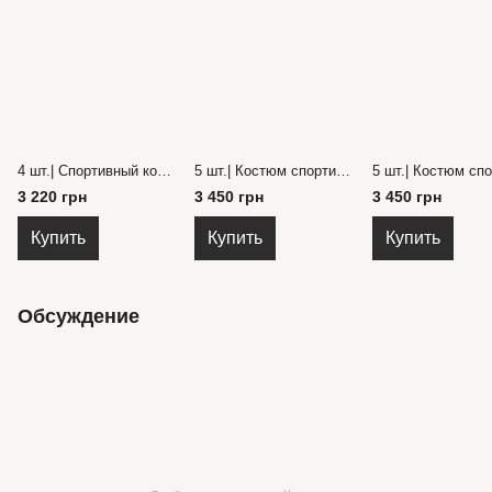
4 шт.| Спортивный костюм двунить Турция с капюшоном и карманом спереди, брюки с накатом надписью 140-176 см.
5 шт.| Костюм спортивный, Китай фабричный, батник и спортивные брюки с карманами 90-130 размер.
3 220 грн
3 450 грн
3 450 грн
Купить
Купить
Купить
Обсуждение