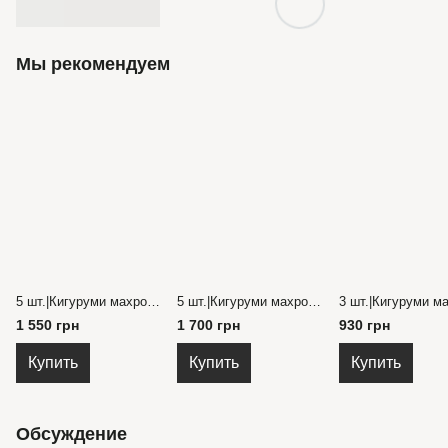
Мы рекомендуем
5 шт.|Кигуруми махровый с ушками на капюшоне и принтом "снежинки" 28-36 гг.
5 шт.|Кигуруми махровый с капюшоном "Розовая пантера" 98-140 см.
1 550 грн
1 700 грн
930 грн
Купить
Купить
Купить
Обсуждение