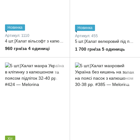
Новинка
Новинка
Артикул: 1110
Артикул: 455
4 шт.|Халат вільсофт з капюшоном,довгий рукав, на поясі, на запах, для дітей 28-34 розмір
5 шт.|Халат велюровий під пояс, з капюшоном та бантиокм, у стилі Minni Mouse Україна 26-34 рр.
960 грн/за 4 одиниці
1 700 грн/за 5 одиниць
Хіт