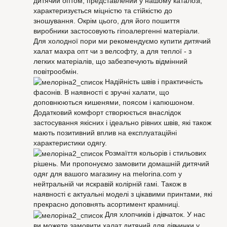
дитячий оптом, представлений у нашому каталозі,
характеризується міцністю та стійкістю до
зношування. Окрім цього, для його пошиття
виробники застосовують гіпоалергенні матеріали.
Для холодної пори ми рекомендуємо купити дитячий
халат махра опт чи з велсофту, а для теплої - з
легких матеріалів, що забезпечують відмінний
повітрообмін.
Надійність швів і практичність
фасонів. В наявності є зручні халати, що
доповнюються кишенями, поясом і капюшоном.
Додатковий комфорт створюється внаслідок
застосування якісних і ідеально рівних швів, які також
мають позитивний вплив на експлуатаційні
характеристики одягу.
Розмаїття кольорів і стильових
рішень. Ми пропонуємо замовити домашній дитячий
одяг для вашого магазину на melorina.com у
нейтральній чи яскравій колірній гамі. Також в
наявності є актуальні моделі з цікавими принтами, які
прекрасно доповнять асортимент крамниці.
Для хлопчиків і дівчаток. У нас
ви можете замовити халат дитячий для дівчинки у