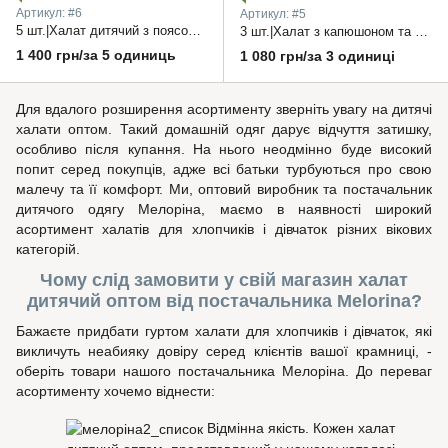
Артикул: #6
Артикул: #5
5 шт.|Халат дитячий з поясом та накатом для хлопчика 26-34 рр.
3 шт.|Халат з капюшоном та поясом "Улюблена донька" 36-40 рр.
1 400 грн/за 5 одиниць
1 080 грн/за 3 одиниці
Для вдалого розширення асортименту зверніть увагу на дитячі
халати оптом. Такий домашній одяг дарує відчуття затишку,
особливо після купання. На нього неодмінно буде високий
попит серед покупців, адже всі батьки турбуються про свою
малечу та її комфорт. Ми, оптовий виробник та постачальник
дитячого одягу Мелоріна, маємо в наявності широкий
асортимент халатів для хлопчиків і дівчаток різних вікових
категорій.
Чому слід замовити у свій магазин халат
дитячий оптом від постачальника Melorina?
Бажаєте придбати гуртом халати для хлопчиків і дівчаток, які
викличуть неабияку довіру серед клієнтів вашої крамниці, -
оберіть товари нашого постачальника Мелоріна. До переваг
асортименту хочемо віднести:
Відмінна якість. Кожен халат