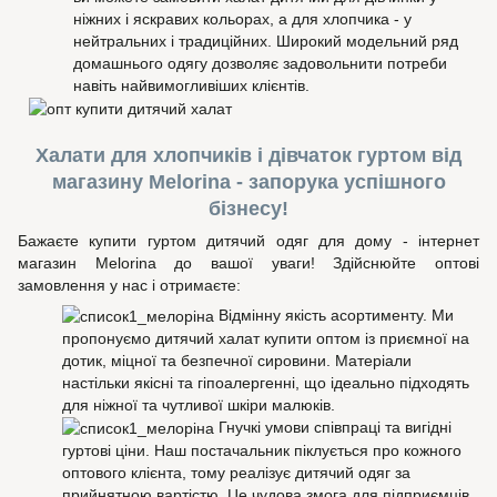
ніжних і яскравих кольорах, а для хлопчика - у
нейтральних і традиційних. Широкий модельний ряд
домашнього одягу дозволяє задовольнити потреби
навіть найвимогливіших клієнтів.
Халати для хлопчиків і дівчаток гуртом від
магазину Melorina - запорука успішного
бізнесу!
Бажаєте купити гуртом дитячий одяг для дому - інтернет
магазин Melorina до вашої уваги! Здійснюйте оптові
замовлення у нас і отримаєте:
Відмінну якість асортименту. Ми
пропонуємо дитячий халат купити оптом із приємної на
дотик, міцної та безпечної сировини. Матеріали
настільки якісні та гіпоалергенні, що ідеально підходять
для ніжної та чутливої шкіри малюків.
Гнучкі умови співпраці та вигідні
гуртові ціни. Наш постачальник піклується про кожного
оптового клієнта, тому реалізує дитячий одяг за
прийнятною вартістю. Це чудова змога для підприємців