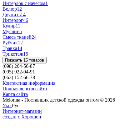
Интерлок с начесом
1
Велюр
12
Двунить
14
Интерлог
46
Кулир
11
Муслин
5
Смесь тканей
24
Рубчик
12
Травка
14
Трикотаж
15
Показать 15 товаров
(098) 264-56-87
(095) 922-04-91
(063) 152-66-78
Контактная информация
Полная версия сайта
Карта сайта
Melorina - Поставщик детской одежды оптом © 2026
Укр
Рус
Интернет-магазин
создан с Хорошоп