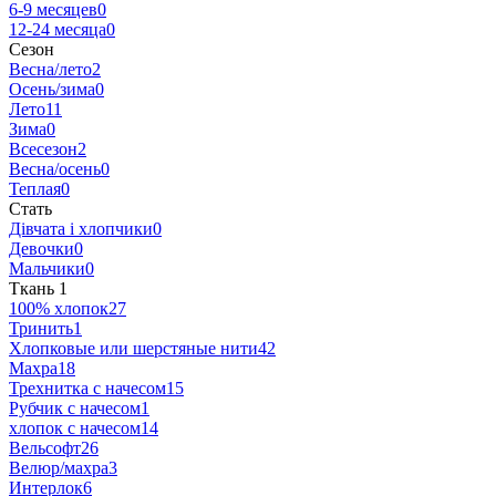
6-9 месяцев
0
12-24 месяца
0
Сезон
Весна/лето
2
Осень/зима
0
Лето
11
Зима
0
Всесезон
2
Весна/осень
0
Теплая
0
Стать
Дівчата і хлопчики
0
Девочки
0
Мальчики
0
Ткань
‍
1
100% хлопок
27
Тринить
1
Хлопковые или шерстяные нити
42
Махра
18
Трехнитка с начесом
15
Рубчик с начесом
1
хлопок с начесом
14
Вельсофт
26
Велюр/махра
3
Интерлок
6