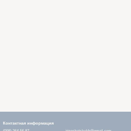
Контактная информация
(098) 264-56-87
irinashatskykh@gmail.com