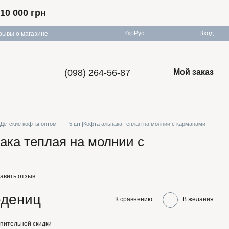
10 000 грн
Укр
Рус
Вход
зывы о магазине
(098) 264-56-87
Мой заказ
Детские кофты оптом
5 шт.|Кофта альпака теплая на молнии с карманами
пака теплая на молнии с
авить отзыв
едениц
К сравнению
В желания
пительной скидки