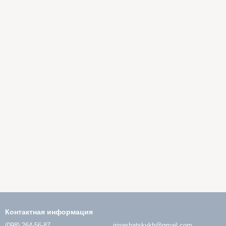
Контактная информация
(098) 264-56-87
irinashatskykh@gmail.com