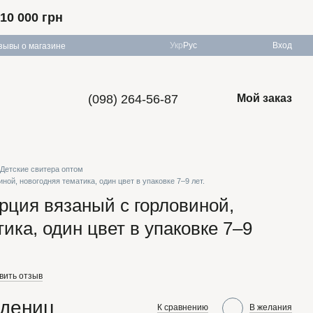
10 000 грн
Укр
Рус
Вход
зывы о магазине
(098) 264-56-87
Мой заказ
Детские свитера оптом
иной, новогодняя тематика, один цвет в упаковке 7–9 лет.
урция вязаный с горловиной,
ика, один цвет в упаковке 7–9
вить отзыв
едениц
К сравнению
В желания