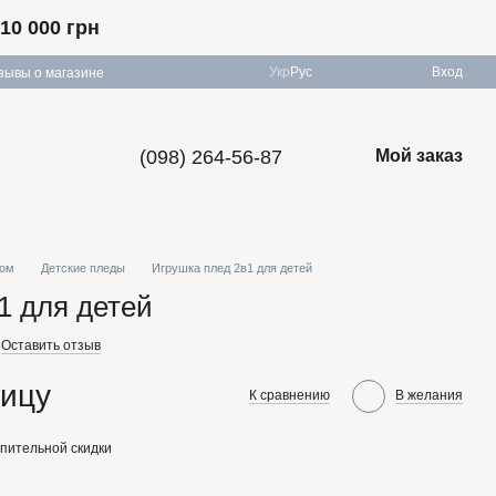
10 000 грн
Укр
Рус
Вход
зывы о магазине
(098) 264-56-87
Мой заказ
том
Детские пледы
Игрушка плед 2в1 для детей
1 для детей
Оставить отзыв
ницу
К сравнению
В желания
пительной скидки