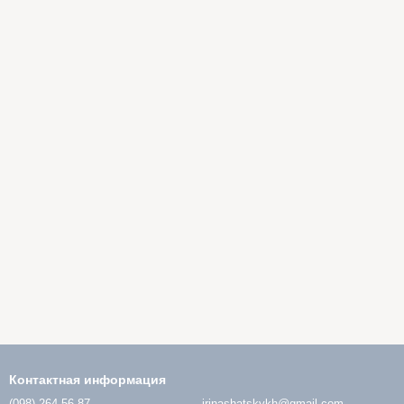
Контактная информация
(098) 264-56-87
irinashatskykh@gmail.com