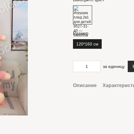
Размер
120*160 см
за еденицу
Описание
Характерист