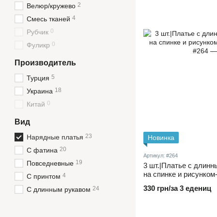
2
Велюр/кружево
4
Смесь тканей
0
Рубчик
0
Фуликр
Производитель
5
Турция
18
Украина
0
Китай
Вид
23
Нарядные платья
Новинка
20
С фатина
Артикул: #264
19
Повседневные
3 шт.|Платье с длинн
на спинке и рисунком
4
С принтом
330 грн/за 3 едениц
24
С длинным рукавом