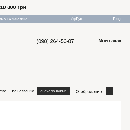
10 000 грн
Укр
Рус
Вход
зывы о магазине
(098) 264-56-87
Мой заказ
оже
по названию
сначала новые
Отображение: