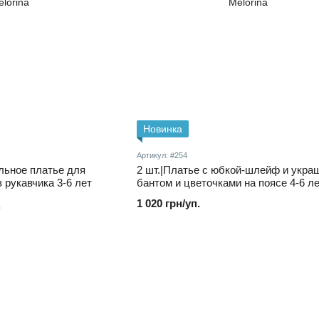
Новинка
Артикул: #254
льное платье для
2 шт.|Платье с юбкой-шлейф и укра
 рукавчика 3-6 лет
бантом и цветочками на поясе 4-6 л
1 020 грн/уп.