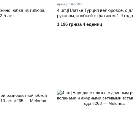
Артикул: #22105
джинс, юбка из гипюра,
4 шт.|Платье Турция велюровое, с 
2-5 лет
рукавом, и юбкой с фатином 1-4 года
1 196 грн/за 4 едениц