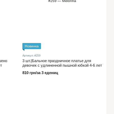
Новинка
Артикул: #259
шено
3 шт.|Бальное праздничное платье для
ет
девочек с удлиненной пышной юбкой 4-6 лет
810 грн/за 3 едениц