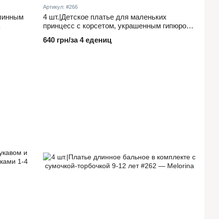
Артикул: #266
длинным
4 шт.|Детское платье для маленьких
принцесс с корсетом, украшенным гипюром,
и цветком на поясе, 1–4 года
640 грн/за 4 едениц