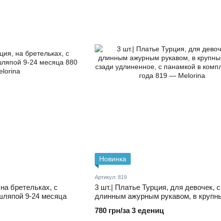
Новинка
Артикул: 819
 на бретельках, с
3 шт.| Платье Турция, для девочек, с
шляпой 9-24 месяца
длинным ажурным рукавом, в крупн
горох, сзади удлиненное, с панамкой в
780 грн/за 3 едениц
комплекте 2-4 года