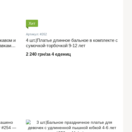
Хит
Артикул: #262
укавом и
4 шт.|Платье длинное бальное в комплекте с
авками
сумочкой-торбочкой 9-12 лет
2 240 грн/за 4 едениц