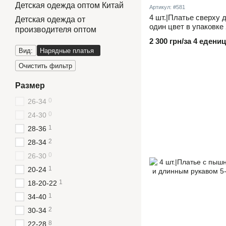
Детская одежда оптом Китай
Артикул: #581
4 шт.|Платье сверху 
Детская одежда от
один цвет в упаковке 
производителя оптом
2 300 грн/за 4 едениц
Вид:
Нарядные платья
Очистить фильтр
Размер
0
26-34
0
24-30
1
28-36
2
28-34
0
26-30
1
20-24
1
18-20-22
1
34-40
2
30-34
8
22-28