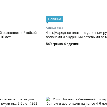
Новинка
Артикул: #263
ой разноцветной юбкой
4 шт.|Нарядное платье с длинным р
10 лет
воланами и ажурными сетевыми вст
1-4 года
840 грн/за 4 едениц