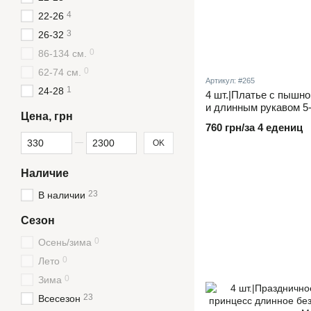
4
22-26
3
26-32
0
86-134 см.
0
62-74 см.
Артикул: #265
1
24-28
4 шт.|Платье с пышн
и длинным рукавом 5-
Цена, грн
760 грн/за 4 едениц
От Цена, грн
До Цена, грн
OK
Наличие
23
В наличии
Сезон
0
Осень/зима
0
Лето
0
Зима
23
Всесезон