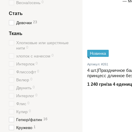
0
Весна/осень
Стать
23
Девочки
Ткань
Хлопковые или шерстяные
0
нити
Новинка
0
хлопок с начесом
0
Интерлок
Артикул: #261
4 шт.|Праздничное ба
0
Флиссофт
принцесс длинное без
0
Велюр
1 240 грн/за 4 едениц
0
Двунить
0
Интерлог
0
Флис
0
Кулир
16
Гепюр/фатин
1
Кружево