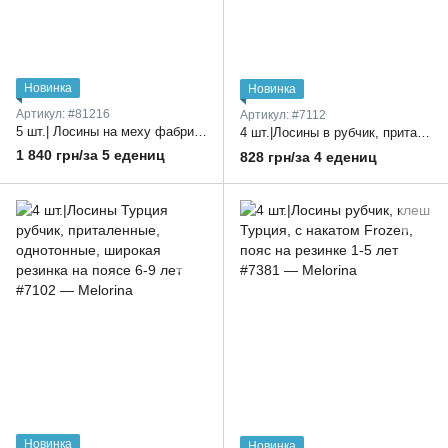
Новинка
Новинка
Артикул: #81216
Артикул: #7112
5 шт.| Лосины на меху фабричный Китай, рубчик, с рюшами на штанине, пояс на резинке, высокая посадка, один цвет в упаковке 110-150 размер
4 шт.|Лосины в рубчик, приталенные, однотонные, Турция, широкая резинка, на поясе надпись-эмблема, 6–9 лет
1 840 грн/за 5 едениц
828 грн/за 4 едениц
Новинка
Новинка