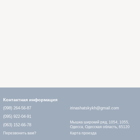
Контактная информация
(098) 264-56-87
irinashatskykh@gmail.com
(095) 922-04-91
Мышка широкий ряд, 1054, 1055,
(063) 152-66-78
Одесса, Одесская область, 65120
Карта проезда
Перезвонить вам?