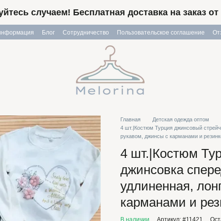
йтесь случаем! Бесплатная доставка на заказ от 
 информация
Блог
Сотрудничество
Пользовательское соглашение
От
Главная
Детская одежда оптом
4 шт.|Костюм Турция джинсовый стрейч,
рукавом, джинсы с карманами и резинко
4 шт.|Костюм Ту
джинсовка спере
удлиненная, лон
карманами и рез
В наличии
Артикул: #11421
Ост