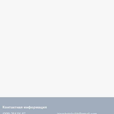
Контактная информация
(098) 264-56-87
irinashatskykh@gmail.com