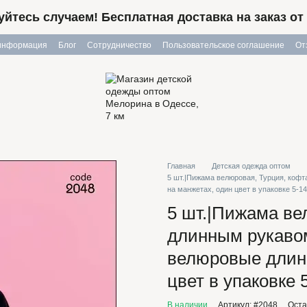
йтесь случаем! Бесплатная доставка на заказ от 
 информация
Блог
Сотрудничество
Пользовательское соглашение
От
Главная
Детская одежда оптом
5 шт.|Пижама велюровая, Турция, кофт
на манжетах, один цвет в упаковке 5-14
5 шт.|Пижама ве
длинным рукавом
велюровые длин
цвет в упаковке 
В наличии
Артикул: #2048
Оста