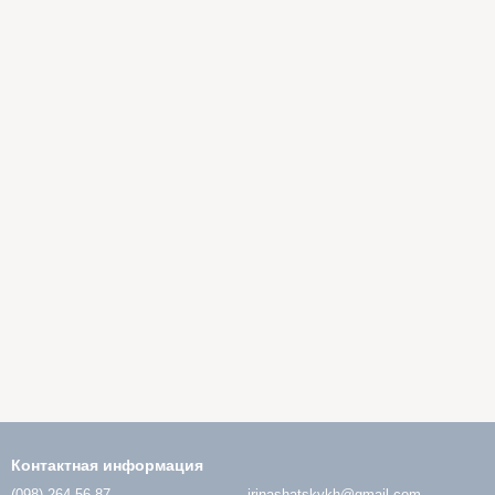
Контактная информация
(098) 264-56-87
irinashatskykh@gmail.com