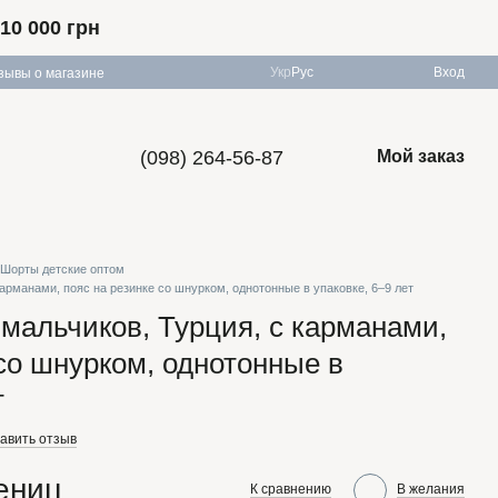
10 000 грн
Укр
Рус
Вход
зывы о магазине
(098) 264-56-87
Мой заказ
Шорты детские оптом
карманами, пояс на резинке со шнурком, однотонные в упаковке, 6–9 лет
 мальчиков, Турция, с карманами,
 со шнурком, однотонные в
т
авить отзыв
дениц
К сравнению
В желания