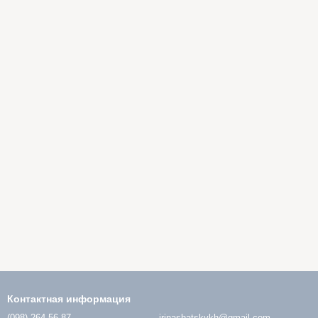
Контактная информация
(098) 264-56-87
irinashatskykh@gmail.com