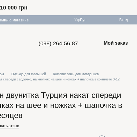
10 000 грн
Укр
Рус
Вход
зывы о магазине
(098) 264-56-87
Мой заказ
том
Одежда для малышей
Комбинезоны для младенцев
ат спереди сердечко, на кнопках на шее и ножках + шапочка в комплете 3-12
он двунитка Турция накат спереди
пках на шее и ножках + шапочка в
есяцев
вить отзыв