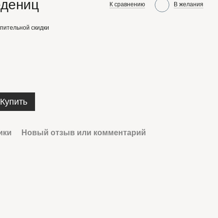
едениц
К сравнению
В желания
пительной скидки
Купить
ики
Новый отзыв или комментарий