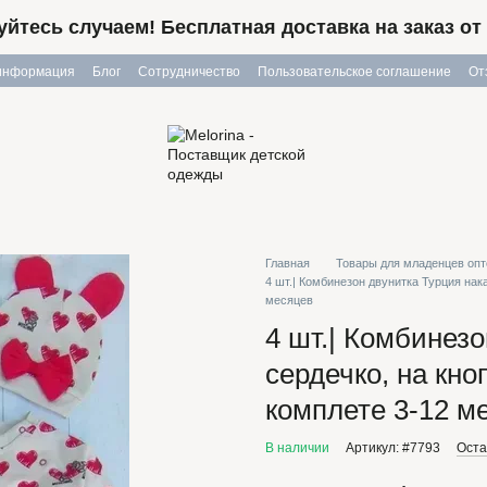
йтесь случаем! Бесплатная доставка на заказ от 
 информация
Блог
Сотрудничество
Пользовательское соглашение
От
Главная
Товары для младенцев оп
4 шт.| Комбинезон двунитка Турция нак
месяцев
4 шт.| Комбинез
сердечко, на кно
комплете 3-12 м
В наличии
Артикул: #7793
Оста