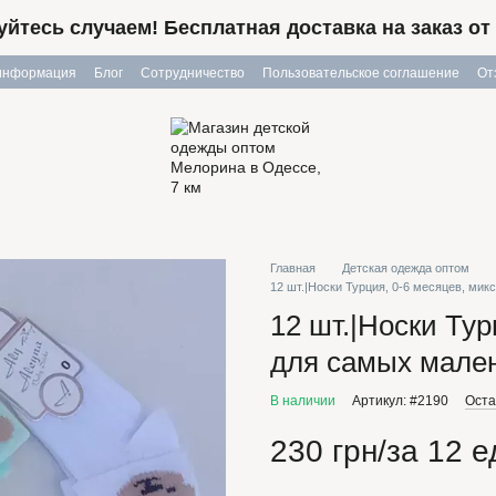
йтесь случаем! Бесплатная доставка на заказ от 
 информация
Блог
Сотрудничество
Пользовательское соглашение
От
Главная
Детская одежда оптом
12 шт.|Носки Турция, 0-6 месяцев, мик
12 шт.|Носки Тур
для самых мален
В наличии
Артикул: #2190
Оста
230 грн/за 12 