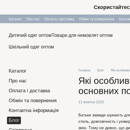
Перейти до основного контенту
Скористайтес
Каталог
Про нас
Оплата і доставка
Обмін та повернення
Конта
Дитячий одяг оптом
Товари для немовлят оптом
Шкільний одяг оптом
Каталог
Головна
Блог
Які особливо
Які особлив
Про нас
основних по
Оплата і доставка
Обмін та повернення
13 жовтня 2025
Контактна інформація
Батьки завжди шукають для
Блог
стиль, довговічність і уні
змін. Тому не дивно, що д