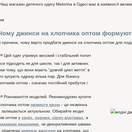
аш магазин дитячого одягу Melorina в Одесі має в наявності велик
Чому джинси на хлопчика оптом формуют
і причини, чому варто придбати джинси на хлопчика оптом для под
Цей одяг утримує високий і стабільний попит
си підходять як для школи, так і для активних
яки тому, що вони мають “довгий цикл життя” в
сто купують одразу кілька пар. Для бізнесу
лопчиків оптом - означає постійний прибуток і
Різноманіття моделей. Рекомендуємо купити
 хлопчика оптом
прямого крою
- це незмінна
и залишається актуальною. Обирайте модні
ків оптом у
синіх, чорних, сірих відтінках
, а
ладними кишенями
чи декоративними швами.
- практичні
джинси джогери
на хлопчика, що