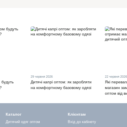
29 червня 2026
22 червня 202
 будуть
Дитячі капрі оптом: як заробляти
Які переваг
?
на комфортному базовому одязі
магазин за
оптом від 
Каталог
Клієнтам
Дитячий одяг оптом
Вхід до кабінету