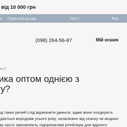
ід 10 000 грн
Укр
Рус
Вхід
ин
Публічний договір
(098) 264-56-87
Мій кошик
ягу?
ика оптом однією з
гу?
ед таких речей слід відзначити джинси, адже вони поєднують
продається впродовж усього року, незалежно від сезону чи модних
яку часто замовляють підприємливі рітейлери для вдалого