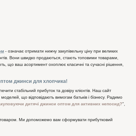
ом
- означає отримати нижчу закупівельну ціну при великих
ієнтів. Вони швидко продаються, стають топовими товарами,
ють, що ваш асортимент охоплює класичні та сучасні рішення,
оптом джинси для хлопчика!
ечити стабільний прибуток та довіру клієнтів. Наш сайт
 моделей, що відповідають вимогам батьків і бізнесу. Радимо
закуповуючи дитячі джинси оптом для активних непосид?
”,
им товаром. Ми допоможемо вам сформувати прибутковий