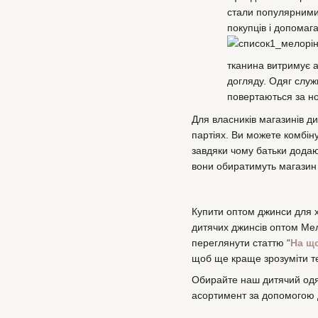
стали популярними 
покупців і допомаг
тканина витримує а
догляду. Одяг служ
повертаються за н
Для власників магазинів д
партіях. Ви можете комбін
завдяки чому батьки додаю
вони обиратимуть магазин
Купити оптом джинси для х
дитячих джинсів оптом Мел
переглянути статтю “
На що
щоб ще краще зрозуміти те
Обирайте наш дитячий одя
асортимент за допомогою дж