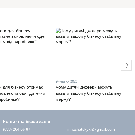
6
9 червня 2026
и для бізнесу отримає
Чому дитячі джогери можуть
мовляючи одяг дитячий
давати вашому бізнесу стабільну
виробника?
маржу?
Контактна інформація
(098) 264-56-87
irinashatskykh@gmail.com