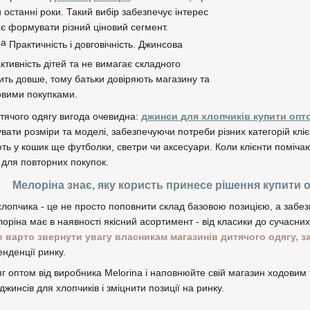
останні роки. Такий вибір забезпечує інтерес
ає формувати різний ціновий сегмент.
Практичність і довговічність. Джинсова
ктивність дітей та не вимагає складного
ить довше, тому батьки довіряють магазину та
овими покупками.
итячого одягу вигода очевидна:
джинси для хлопчиків купити опт
увати розміри та моделі, забезпечуючи потреби різних категорій кл
ть у кошик ще футболки, светри чи аксесуари. Коли клієнти поміча
 для повторних покупок.
Мелоріна знає, яку користь принесе рішення купити 
лопчика - це не просто поповнити склад базовою позицією, а забезп
оріна має в наявності якісний асортимент - від класики до сучасних
 варто звернути увагу власникам магазинів дитячого одягу, 
нденції ринку.
г оптом від виробника Melorina і наповнюйте свій магазин ходов
инсів для хлопчиків і зміцнити позиції на ринку.