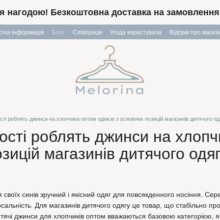
я нагодою! Безкоштовна доставка на замовлення в
ктна інформація
Блог
Співпраця
Угода користувача
Відгуки про магаз
сті роблять джинси на хлопчика оптом однією з основних позицій магазинів дитячого од
ості роблять джинси на хлопч
зицій магазинів дитячого одя
 своїх синів зручний і якісний одяг для повсякденного носіння. Сер
версальність. Для магазинів дитячого одягу це товар, що стабільно 
итячі джинси для хлопчиків оптом вважаються базовою категорією, 