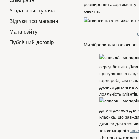
Співпраця
розширення асортименту. Н
Угода користувача
клієнтів.
Відгуки про магазин
Мапа сайту
Публічний договір
Ми зібрали для вас основн
серед батьків. Джин
прогулянок, а завд
гардеробі, сім'ї ча
джинси дитячі на х
лояльність клієнтів.
дитячі джинси для
класика, що завжд
джинси для хлопчи
також моделі з
нак
Ще одна категорія 