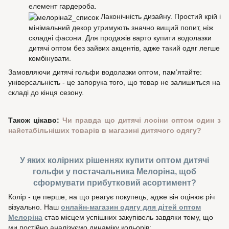
елемент гардероба.
Лаконічність дизайну. Простий крій і
мінімальний декор утримують значно вищий попит, ніж
складні фасони. Для продажів варто купити водолазки
дитячі оптом без зайвих акцентів, адже такий одяг легше
комбінувати.
Замовляючи дитячі гольфи водолазки оптом, пам’ятайте:
універсальність - це запорука того, що товар не залишиться на
складі до кінця сезону.
Також цікаво:
Чи правда що дитячі лосіни оптом один з
найстабільніших товарів в магазині дитячого одягу?
У яких колірних рішеннях купити оптом дитячі
гольфи у постачальника Мелоріна, щоб
сформувати прибутковий асортимент?
Колір - це перше, на що реагує покупець, адже він оцінює річ
візуально. Наш
онлайн-магазин одягу для дітей оптом
Мелоріна
став місцем успішних закупівель завдяки тому, що
ми постійно аналізуємо динаміку кольорів: