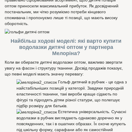
правильно сформований асортимент, щоб дитячі гольфи
оптом приносили максимальний прибуток. Як досвідчений
постачальник, ми чітко розуміємо потреби кінцевого
споживача і пропонуємо лише ті позиції, що мають високу
оборотність.
Найбільш ходові моделі: які варто купити
водолазки дитячі оптом у партнера
Мелоріна?
Коли ви обираєте дитячі водолазки оптом, важливо звертати
увагу на фасон і структуру тканини. Досвід продажів показує,
що певні моделі мають значну перевагу:
Гольф дитячий в рубчик - це одна з
найстабільніших позицій у категорії. Завдяки природній
еластичності тканини, такі вироби краще сідають по
фігурі та підходять дітям різної статури, що полегшує
підбір розміру для батьків.
Естетична універсальність. Сучасні
водолазки в рубчик виглядають однаково доречно як у
повсякденних, так і в ошатних образах. Їх охоче купують
під шкільну форму, сарафани або як самостійний