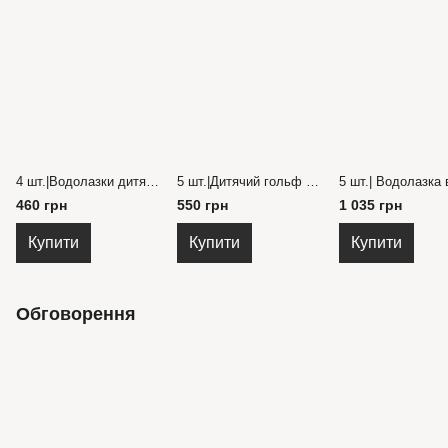
4 шт.|Водолазки дитячі з ангори та високою горловиною з підкатом на 1-4 роки
5 шт.|Дитячий гольф з високою горловиною розмір 26-34
460 грн
550 грн
1 035 грн
Купити
Купити
Купити
Обговорення