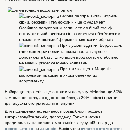
Базова палітра. Білий, чорний,
сірий, бежевий і темно-синій - це фундамент.
Особливо популярним залишається білий гольф
оптом дитячий, оскільки він вважається обов’язковим
елементом шкільної форми чи святкових образів.
Приглушені відтінки. Бордо, хакі,
глибокий коричневий та ніжна пастель чудово
доповнюють базу. Ці кольори продаються стабільно,
не маючи різких сезонних коливань.
Принти як акцент. Моделі з
малюнками працюють як доповнення до
асортименту.
Найкраща стратегія - це опт дитячого одягу Melorina, де 80%
замовлення складає однотонна база, а 20% - цікаві принти
для візуального різноманіття вітрини.
Для підвищення ефективності роздрібних продажів
використовуйте техніку допродажу. Гольфи можна
представляти на полицях магазинів як супутній товар до
лосин
,
штанів
чи
джинсів
. Вирішуючи
купити оптом дитячі