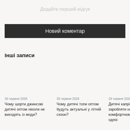
Додайте перший відгук
Новий коментар
Інші записи
30 червня 2026
30 червня 2026
29 червня 202
Чому шорти джинсові
Чому дитячі топи оптом
Дитячі капрі
дитячі оптом ніколи не
будуть актуальні у літній
заробляти н
виходять із моди?
сезон?
комфортном
одязі