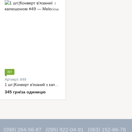
Хіт
Артикул: #49
1 шт.|Конверт в'язаний з капюшоном
345 грн/за одиницю
(098) 264-56-87
(095) 922-04-91
(063) 152-66-78