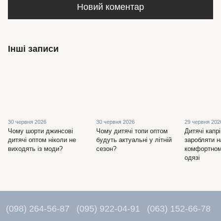
Новий коментар
Інші записи
30 червня 2026
30 червня 2026
29 червня 202
Чому шорти джинсові
Чому дитячі топи оптом
Дитячі капрі
дитячі оптом ніколи не
будуть актуальні у літній
заробляти н
виходять із моди?
сезон?
комфортном
одязі
(098) 264-56-87
(095) 922-04-91
(063) 152-66-78