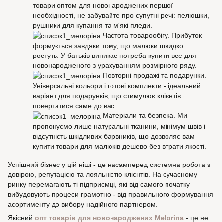
товари оптом для новонароджених першої
необхідності, не забувайте про супутні речі: пелюшки,
рушники для купання та м'які пледи.
Частота товарообігу. Прибуток
формується завдяки тому, що малюки швидко
ростуть. У батьків виникає потреба купити все для
новонародженого з урахуванням розмірного ряду.
Повторні продажі та подарунки.
Універсальні кольори і готові комплекти - ідеальний
варіант для подарунків, що стимулює клієнтів
повертатися саме до вас.
Матеріали та безпека. Ми
пропонуємо лише натуральні тканини, мінімум швів і
відсутність шкідливих барвників, що дозволяє вам
купити товари для малюків дешево без втрати якості.
Успішний бізнес у цій ніші - це насамперед системна робота з
довірою, репутацією та лояльністю клієнтів. На сучасному
ринку перемагають ті підприємці, які від самого початку
вибудовують процеси грамотно - від правильного формування
асортименту до вибору надійного партнером.
Якісний
опт товарів для новонароджених Melorina
- це не