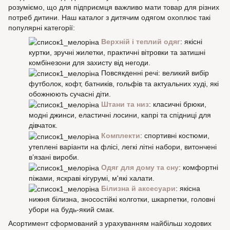
розуміємо, що для підприємця важливо мати товар для різних
потреб дитини. Наш каталог з дитячим одягом охоплює такі
популярні категорії:
Верхній і теплий одяг
: якісні
куртки, зручні жилетки, практичні вітровки та затишні
комбінезони для захисту від негоди.
Повсякденні речі: великий вибір
футболок, кофт, батників, гольфів та актуальних худі, які
обожнюють сучасні діти.
Штани та низ
: класичні брюки,
модні джинси, еластичні лосини, капрі та спідниці для
дівчаток.
Комплекти
: спортивні костюми,
утеплені варіанти на флісі, легкі літні набори, витончені
в’язані вироби.
Одяг для дому та сну
: комфортні
піжами, яскраві кігурумі, м'які халати.
Білизна й аксесуари
: якісна
нижня білизна, зносостійкі колготки, шкарпетки, головні
убори на будь-який смак.
Асортимент сформований з урахуванням найбільш ходових