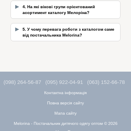
4. На які вікові групи орієнтований
асортимент каталогу Мелоріна?
5. У чому перевага роботи з каталогом саме
від постачальника Melorina?
(098) 264-56-87
(095) 922-04-91
(063) 152-66-78
Контактна інформація
Повна версія сайту
Мапа сайту
Melorina - Постачальник дитячого одягу оптом © 2026