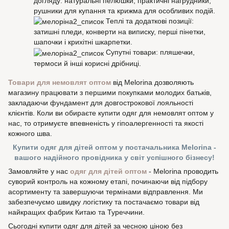
догляду: натуральні пелюшки, практичні нагрудники,
рушники для купання та крижма для особливих подій.
Теплі та додаткові позиції:
затишні пледи, конверти на виписку, перші пінетки,
шапочки і крихітні шкарпетки.
Супутні товари: пляшечки,
термоси й інші корисні дрібниці.
Товари для немовлят оптом
від Melorina дозволяють
магазину працювати з першими покупками молодих батьків,
закладаючи фундамент для довгострокової лояльності
клієнтів. Коли ви обираєте купити одяг для немовлят оптом у
нас, то отримуєте впевненість у гіпоалергенності та якості
кожного шва.
Купити одяг для дітей оптом у постачальника Melorina -
вашого надійного провідника у світ успішного бізнесу!
Замовляйте у нас
одяг для дітей оптом
- Melorina проводить
суворий контроль на кожному етапі, починаючи від підбору
асортименту та завершуючи термінами відправлення. Ми
забезпечуємо швидку логістику та постачаємо товари від
найкращих фабрик Китаю та Туреччини.
Сьогодні купити одяг для дітей за чесною ціною без