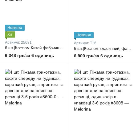
Новинка
Хіт
Новинка
Артикул: 25631
Артикул: T16
6 шт.|Костюм Китай фабричний, класика, школа, піджак спереду на гудзиках, і широкі брюки, з кишенями, один колір в упаковці, 120-170 розмір
6 шт.|Костюм класичний, фабричний Китай, піджак на гудзику та брюки кльош, з кишенями, тканина блищить, один колір в упаковці 120-170 розмір
6 348 грн/за 6 одиниць
6 900 грн/за 6 одиниць