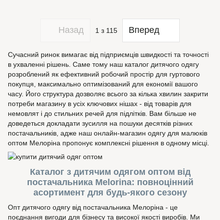
Назад
Вперед
1
з 115
Сучасний ринок вимагає від підприємців швидкості та точності
в ухваленні рішень. Саме тому наш каталог дитячого одягу
розроблений як ефективний робочий простір для гуртового
покупця, максимально оптимізований для економії вашого
часу. Його структура дозволяє всього за кілька хвилин закрити
потреби магазину в усіх ключових нішах - від товарів для
немовлят і до стильних речей для підлітків. Вам більше не
доведеться докладати зусилля на пошуки десятків різних
постачальників, адже наш онлайн-магазин одягу для малюків
оптом Мелоріна пропонує комплексні рішення в одному місці.
Каталог з дитячим одягом оптом від
постачальника Melorina: повноцінний
асортимент для будь-якого сезону
Опт дитячого одягу від постачальника Мелоріна - це
поєднання вигоди для бізнесу та високої якості виробів. Ми