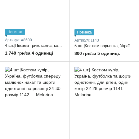
Новинка
Новинка
Артикул: #8600
Артикул: 1143
4 шт.|Піжама трикотажна, кофта спереду на гудзиках, короткий рукав, яскравий принт вутята та довгі штани на поясі на резинці 3-6 років
5 шт.|Костюм варьонка, Україна, укорочена футболка, спереду накат та шорти з високою посадкою 28-36 розмір
1 748 грн/за 4 одиниці
800 грн/за 5 одиниць