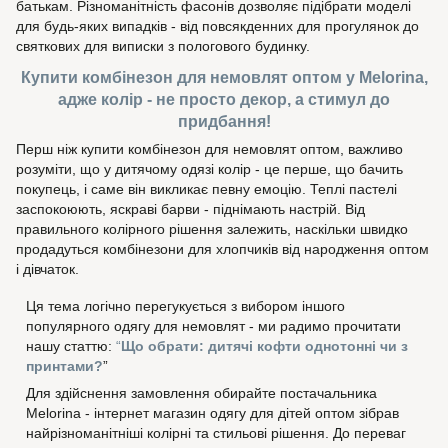
батькам. Різноманітність фасонів дозволяє підібрати моделі
для будь-яких випадків - від повсякденних для прогулянок до
святкових для виписки з пологового будинку.
Купити комбінезон для немовлят оптом у Melorina,
адже колір - не просто декор, а стимул до
придбання!
Перш ніж купити комбінезон для немовлят оптом, важливо
розуміти, що у дитячому одязі колір - це перше, що бачить
покупець, і саме він викликає певну емоцію. Теплі пастелі
заспокоюють, яскраві барви - піднімають настрій. Від
правильного колірного рішення залежить, наскільки швидко
продадуться комбінезони для хлопчиків від народження оптом
і дівчаток.
Ця тема логічно перегукується з вибором іншого
популярного одягу для немовлят - ми радимо прочитати
нашу статтю:
“
Що обрати: дитячі кофти однотонні чи з
принтами?
”
Для здійснення замовлення обирайте постачальника
Melorina - інтернет магазин одягу для дітей оптом зібрав
найрізноманітніші колірні та стильові рішення. До переваг