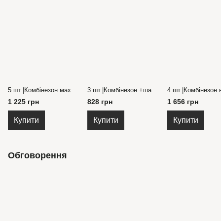
5 шт.|Комбінезон махровий Україна для малюків 74-98 см.
3 шт.|Комбінезон +шапочка велюрові на кнопках новорічний 3-9 місяців
1 225 грн
828 грн
1 656 грн
Купити
Купити
Купити
Обговорення