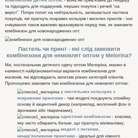
комбінезони дитячі оптом
, - вона не прив’язана до гендеру
та підходить для подарунків, перших покупок і речей “на
виріст”. Попри попит на нейтральність, залишається частина
покупців, які прагнуть яскравих кольорів і веселих принтів - їхні
очікування також важливо враховувати перед тим, як замовити
комбінезон для новонароджених опт.
Пастель чи принт - які слід замовити
комбінезони для немовлят оптом у Melorina?
Ми, постачальник дитячого одягу оптом Мелоріна, маємо в
наявності найрізноманітніші варіанти комбінезонів для
малюків, які відповідають запитам різних категорій клієнтів.
Пропонуємо замовити такі комбінезони для немовлят оптом:
у пастельних кольорах з
яскравими принтами
- такі моделі поєднують спокійну
основу й акцентний декор (наприклад, молочний фон із
зірочками або тваринками);
однотонні комбінезони
- класика,
яку часто обирають батьки, що прагнуть мінімалізму;
моделі з легкими,
ненав’язливими принтами
- ідеальні для ніжного