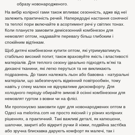
образу новонародженого.
На вибір колірної гами також впливає сезонність, адже від неї
залежить практичність речей. Напередодні настання сонячної
та теплої пори включайте в асортимент речі у світлих тонах.
Коли плануєте замовити демісезонний комбінезон для
немовлят оптом, надавайте перевагу більш глибоким і
спокійним відтінкам.
Щоб дитячі комбінезони купити оптом, які утримуватимуть
стабільно високий попит, також враховуйте якість і властивості
матеріалів. Для теплого сезону ідеально підходять м’які та
дихаючі тканини, які легко перуться та не викликають
подразнень. До таких належать льон або бавовна - натуральні
матеріали, що забезпечують відмінний повітрообмін, тому
навіть у спеку малюк не відчуватиме дискомфорту. Для
холодного періоду обирайте зимові й осінні комбінезони для
немовлят гуртом з вовни чи на флісі.
Ми пропонуємо замовити одяг для новонароджених оптом в
Одесі на melorina.com не просто якісний і у різних колірних
рішеннях, а практичний. Такі важливі деталі, як капюшони,
шапочки, закриті або відкриті ручки й ніжки, подвійна застібка
або зручна блискавка дарують комфорт як малечі, так і