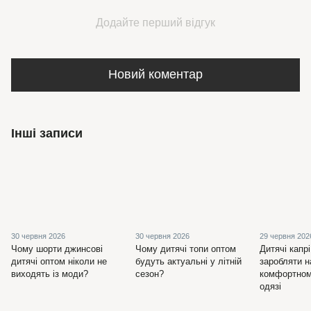
Додайте перший відгук
Новий коментар
Інші записи
30 червня 2026
30 червня 2026
29 червня 202
Чому шорти джинсові
Чому дитячі топи оптом
Дитячі капрі
дитячі оптом ніколи не
будуть актуальні у літній
заробляти н
виходять із моди?
сезон?
комфортном
одязі