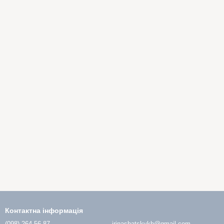
Контактна інформація
(098) 264-56-87
irinashatskykh@gmail.com