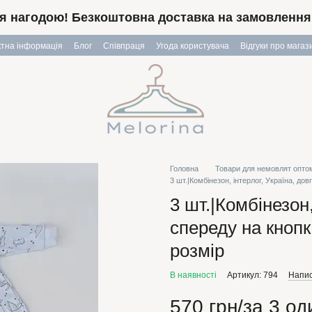
я нагодою! Безкоштовна доставка на замовлення в
ктна інформація
Блог
Співпраця
Угода користувача
Відгуки про магаз
Головна
Товари для немовлят опто
3 шт.|Комбінезон, інтерлог, Україна, до
3 шт.|Комбінезон,
спереду на кноп
розмір
В наявності
Артикул: 794
Напис
570 грн/за 3 од