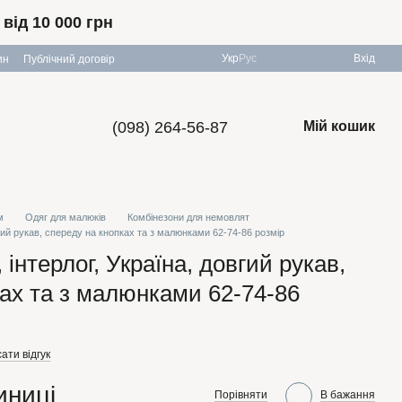
ід 10 000 грн
Укр
Рус
Вхід
ин
Публічний договір
(098) 264-56-87
Мій кошик
м
Одяг для малюків
Комбінезони для немовлят
вгий рукав, спереду на кнопках та з малюнками 62-74-86 розмір
 інтерлог, Україна, довгий рукав,
ках та з малюнками 62-74-86
ати відгук
иниці
Порівняти
В бажання