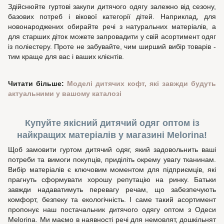
Здійснюйте гуртові закупи дитячого одягу залежно від сезону,
базових потреб і вікової категорії дітей. Наприклад, для
новонароджених обирайте речі з натуральних матеріалів, а
для старших діток можете запровадити у свій асортимент одяг
із поліестеру. Проте не забувайте, чим ширший вибір товарів -
тим краще для вас і ваших клієнтів.
Читати більше:
Моделі дитячих кофт, які завжди будуть
актуальними у вашому каталозі
Купуйте якісний дитячий одяг оптом із
найкращих матеріалів у магазині Melorina!
Щоб замовити гуртом дитячий одяг, який задовольнить ваші
потреби та вимоги покупців, приділіть окрему увагу тканинам.
Вибір матеріалів є ключовим моментом для підприємців, які
прагнуть сформувати хорошу репутацію на ринку. Батьки
завжди надаватимуть перевагу речам, що забезпечують
комфорт, безпеку та екологічність. І саме такий асортимент
пропонує наш постачальник дитячого одягу оптом з Одеси
Melorina. Ми маємо в наявності речі для немовлят, дошкільнят