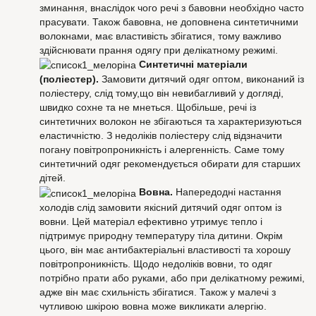
зминання, внаслідок чого речі з бавовни необхідно часто
прасувати. Також бавовна, не доповнена синтетичними
волокнами, має властивість збігатися, тому важливо
здійснювати прання одягу при делікатному режимі.
Синтетичні матеріали
(поліестер).
Замовити дитячий одяг оптом, виконаний із
поліестеру, слід тому,що він невибагливий у догляді,
швидко сохне та не мнеться. Щобільше, речі із
синтетичних волокон не збігаються та характеризуються
еластичністю. З недоліків поліестеру слід відзначити
погану повітропроникність і алергенність. Саме тому
синтетичний одяг рекомендується обирати для старших
дітей.
Вовна.
Напередодні настання
холодів слід замовити якісний дитячий одяг оптом із
вовни. Цей матеріал ефективно утримує тепло і
підтримує природну температуру тіла дитини. Окрім
цього, він має антибактеріальні властивості та хорошу
повітропроникність. Щодо недоліків вовни, то одяг
потрібно прати або руками, або при делікатному режимі,
адже він має схильність збігатися. Також у малечі з
чутливою шкірою вовна може викликати алергію.