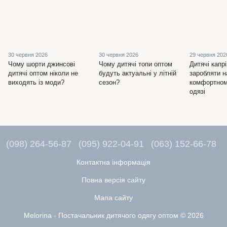
30 червня 2026
30 червня 2026
29 червня 202
Чому шорти джинсові
Чому дитячі топи оптом
Дитячі капрі
дитячі оптом ніколи не
будуть актуальні у літній
заробляти н
виходять із моди?
сезон?
комфортном
одязі
(098) 264-56-87
(095) 922-04-91
(063) 152-66-78
Контактна інформація
Повна версія сайту
Мапа сайту
Melorina - Постачальник дитячого одягу оптом © 2026