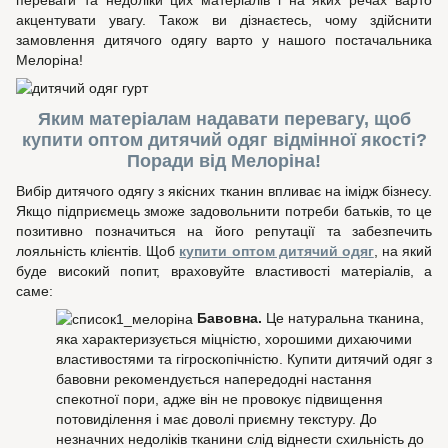
переваги та недоліки цих матеріалів і на яких речах варто
акцентувати увагу. Також ви дізнаєтесь, чому здійснити
замовлення дитячого одягу варто у нашого постачальника
Мелоріна!
Яким матеріалам надавати перевагу, щоб
купити оптом дитячий одяг відмінної якості?
Поради від Мелоріна!
Вибір дитячого одягу з якісних тканин впливає на імідж бізнесу.
Якщо підприємець зможе задовольнити потреби батьків, то це
позитивно позначиться на його репутації та забезпечить
лояльність клієнтів. Щоб
купити оптом дитячий одяг
, на який
буде високий попит, враховуйте властивості матеріалів, а
саме:
Бавовна.
Це натуральна тканина,
яка характеризується міцністю, хорошими дихаючими
властивостями та гігроскопічністю. Купити дитячий одяг з
бавовни рекомендується напередодні настання
спекотної пори, адже він не провокує підвищення
потовиділення і має доволі приємну текстуру. До
незначних недоліків тканини слід віднести схильність до