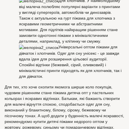
Для хлопчиків. У наймолодшому
віці малеча полюбляє популярні варіанти з принтами
у вигляді супергероїв, автомобілів чи динозаврів.
Також є актуальною на гурт піжама для хлопчика з
яскравими геометричними чи абстрактними
мотивами. Для підлітків найкращим рішенням стане
замовити однотонні піжами з мінімалістичними
деталями, наприклад, у клітинку чи смужку.
Універсальні оптом піжами для
дівчаток і хлопчиків. Одяг для сну унісекс - це завжди
вдала ідея для розширення цільової аудиторії.
Спокійні відтінки (бежевий, сірий, оливковий) і
мінімалістичні принти підходять як для хлопчиків, так і
для дівчаток.
Для тих, хто хоче охопити якомога ширше коло покупців,
чудовим рішенням стане піжама дитяча опт у пастельних
кольорах і яскравих відтінках. Батькам, які бажають створити
для малечі відчуття спокою, сподобається одяг для сну,
виконаний у блакитному, білому, сірому, бежевому чи
пісочному тонах. А щоб додати у буденність малечі яскравості,
рекомендуємо купити дитячі піжами недорого оптом у
жовтому, рожевому, синьому чи помаранчевому відтінках.