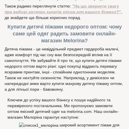
Також радимо переглянути статтю:
"На що звернути увагу
при виборі дитячих халатів оптом для вашого бізнесу?"
,
де знайдете ще більше корисних порад.
Купити дитячі піжами недорого оптом: чому
саме цей одяг радить замовити онлайн-
магазин Melorina?
Дитяча піжама - це невіддільний предмет гардероба малечі,
адже комфорт під час сну має безпосередній вплив на її
самопочуття. Не забувайте й про те, що купити дитячі піжами
недорого оптом варто різні: одні покупці віддають перевагу
яскравим принтам, інші - спокійним однотонним моделям.
Також не нехтуйте сезонністю. Наприклад, у демісезон чи
напередодні зими варто купити махрову дитячу піжаму оптом,
а для літньої пори - бавовняну.
Ключем до успіху вашого бізнесу є пошук надійного та
перевіреного постачальника. Ми пропонуємо замовити
оптом якісний дитячий одяг на melorina.com. Наш онлайн-
магазин Мелоріна гарантує наступне:
широкий асортимент піжам для