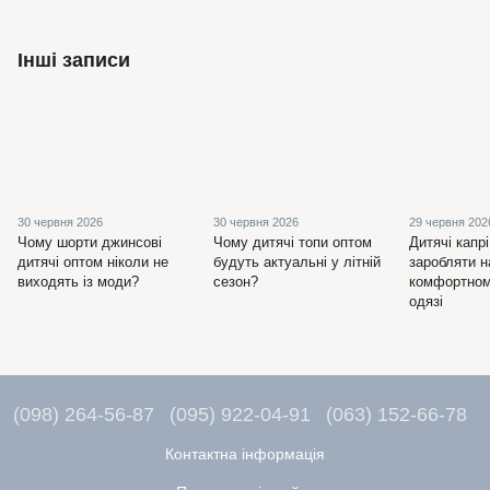
Інші записи
30 червня 2026
30 червня 2026
29 червня 202
Чому шорти джинсові
Чому дитячі топи оптом
Дитячі капрі
дитячі оптом ніколи не
будуть актуальні у літній
заробляти н
виходять із моди?
сезон?
комфортном
одязі
(098) 264-56-87
(095) 922-04-91
(063) 152-66-78
Контактна інформація