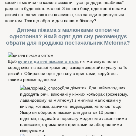
космічні мотиви чи казкові сюжети - усе це додає неабиякої
радості в буденність малечі. З іншого боку, однотонні піжами
дитячі опт залишаються класикою, яка завжди користується
попитом. Тож що обрати для вашого бізнесу?
Дитяча піжама з малюнками оптом чи
однотонна? Який одяг для сну рекомендує
обрати для продажів постачальник Melorina?
Щоб
купити дитячі піжами оптом
, які матимуть попит
серед клієнтів вашої крамниці, завжди звертайте увагу на їх
дизайн. Обираючи одяг для сну з принтами, керуйтесь
такими рекомендаціями:
Для дівчаток. Для наймолодших
підходять речі, виконані у ніжних кольорах (рожевому,
лавандовому чи м’ятному) з милими малюнками у
вигляді котиків, зайчиків, ведмедиків, квіточок тощо.
Якщо ви обираєте піжами для дівчаток 10 років і
підлітків, надавайте перевагу моделям з лаконічними
написами, стриманими принтами чи абстрактними
візерунками.