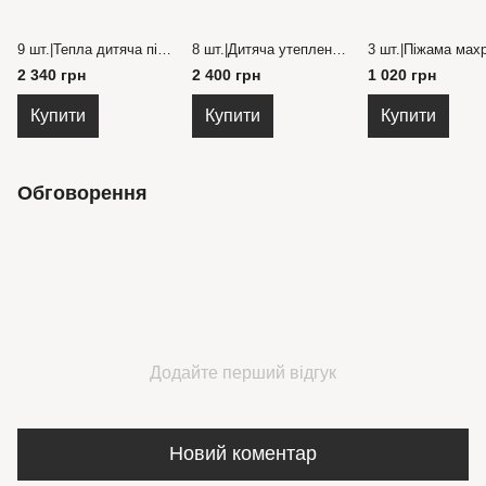
9 шт.|Тепла дитяча піжама з начосом, розмір 98-146 см.
8 шт.|Дитяча утеплена піжама з м'якимии манжетами, розмір 92-140 см.
2 340 грн
2 400 грн
1 020 грн
Купити
Купити
Купити
Обговорення
Додайте перший відгук
Новий коментар