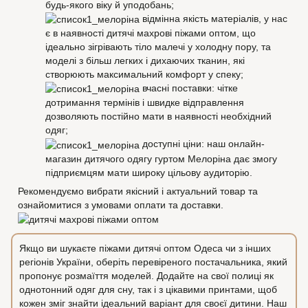
будь-якого віку й уподобань;
відмінна якість матеріалів, у нас
є в наявності дитячі махрові піжами оптом, що
ідеально зігрівають тіло малечі у холодну пору, та
моделі з більш легких і дихаючих тканин, які
створюють максимальний комфорт у спеку;
вчасні поставки: чітке
дотримання термінів і швидке відправлення
дозволяють постійно мати в наявності необхідний
одяг;
доступні ціни: наш онлайн-
магазин дитячого одягу гуртом Мелоріна дає змогу
підприємцям мати широку цільову аудиторію.
Рекомендуємо вибрати якісний і актуальний товар та
ознайомитися з умовами оплати та доставки.
Якщо ви шукаєте піжами дитячі оптом Одеса чи з інших
регіонів України, оберіть перевіреного постачальника, який
пропонує розмаїття моделей. Додайте на свої полиці як
однотонний одяг для сну, так і з цікавими принтами, щоб
кожен зміг знайти ідеальний варіант для своєї дитини. Наш