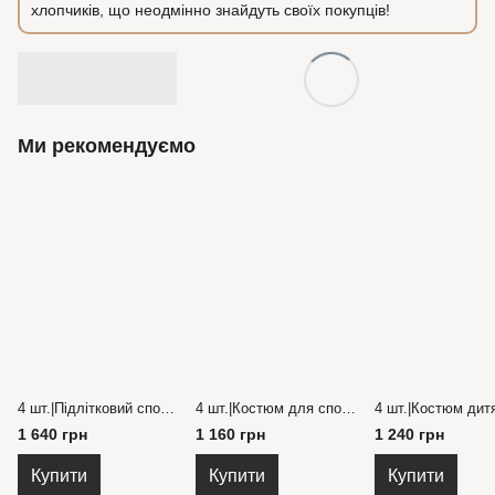
хлопчиків, що неодмінно знайдуть своїх покупців!
Ми рекомендуємо
4 шт.|Підлітковий спортивний костюм трьохнитка з начосом 36-44 рр.
4 шт.|Костюм для спорту дитчий трьохнитка з начосом та вушками, розмір 74-110 см.
1 640 грн
1 160 грн
1 240 грн
Купити
Купити
Купити