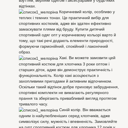
взуттям, верхнім одягом і аксесуарами у будь-яких
відтінках.
Коричневий колір, особливо у
теплих і темних тонах. Це практичний вибір для
спортивних костюмів, адже він здатен ефективно
замаскувати плями від бруду. Купити дитячий
спортивний одяг опт у коричневому кольорі варто й
тому, що такі речі додають елементи природності,
формуючи гармонійний, спокійний і лаконічний
образ.
Хакі. Ви можете замовити цей
спортивний костюм для хлопчика 3 роки оптом і
старших діток, адже він демонструє практичність і
функціональність. Колір хакі асоціюється з
захопливими пригодами й активним відпочинком.
Оскільки такий відтінок добре приховує забруднення,
спортивні комплекти не вимагають регулярного
прання та зберігають привабливий вигляд протягом
тривалого часу.
Синій колір. Він вважається
одним із найулюбленіших серед хлопчиків, адже
символізує силу, мужність і впевненість. Замовляйте
на гурт спортивний костюм для хлопчика 12 років у