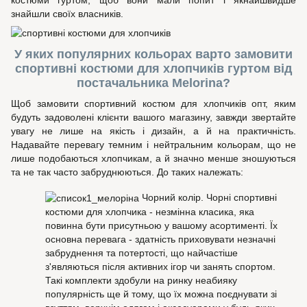
костюми гуртом, щоб вони мали попит і якнайшвидше
знайшли своїх власників.
У яких популярних кольорах варто замовити
спортивні костюми для хлопчиків гуртом від
постачальника Melorina?
Щоб замовити спортивний костюм для хлопчиків опт, яким
будуть задоволені клієнти вашого магазину, завжди звертайте
увагу не лише на якість і дизайн, а й на практичність.
Надавайте перевагу темним і нейтральним кольорам, що не
лише подобаються хлопчикам, а й значно менше зношуються
та не так часто забруднюються. До таких належать:
Чорний колір. Чорні спортивні
костюми для хлопчика - незмінна класика, яка
повинна бути присутньою у вашому асортименті. Їх
основна перевага - здатність приховувати незначні
забруднення та потертості, що найчастіше
з'являються після активних ігор чи занять спортом.
Такі комплекти здобули на ринку неабияку
популярність ще й тому, що їх можна поєднувати зі