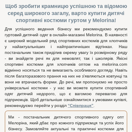
Щоб зробити крамницю успішною та відомою
серед широкого загалу, варто купити дитячі
спортивні костюми гуртом у Melorina!
Для успішного ведення бізнесу ми рекомендуємо купити
гуртовий дитячий одяг в онлайн-магазині Melorina. В наявності
є широкий модельний ряд спортивних костюмів для хлопчиків
у найактуальніших і найпрактичніших відтінках. Наш
постачальник також приділив окрему увагу їх розмірному ряду
- ви знайдете речі як для немовлят, так і школярів. Якісні
спортивні костюми для хлопчиків оптом на melorina.com
відмінно носяться та не вимагають особливого догляду. Навіть
після багаторазового прання на них не з'являються ковтунці та
вони не втрачають форми. До речі, ми пропонуємо не просто
універсальні костюми - у нас ви можете купити спортивний
одяг дитячий недорого, що є вагомою перевагою для
підприємців. Щоб детальніше ознайомитися з умовами купівлі,
рекомендуємо перейти у розділ
“Співпраця”
.
Ми - постачальник дитячого спортивного одягу опт
Мелоріна, який дбає про кожного підприємця та успіх його
бізнесу. Замовляйте актуальні та практичні костюми для