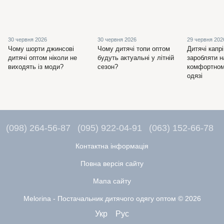
30 червня 2026
30 червня 2026
29 червня 202
Чому шорти джинсові
Чому дитячі топи оптом
Дитячі капрі
дитячі оптом ніколи не
будуть актуальні у літній
заробляти н
виходять із моди?
сезон?
комфортном
одязі
(098) 264-56-87
(095) 922-04-91
(063) 152-66-78
Контактна інформація
Повна версія сайту
Мапа сайту
Melorina - Постачальник дитячого одягу оптом © 2026
Укр
Рус