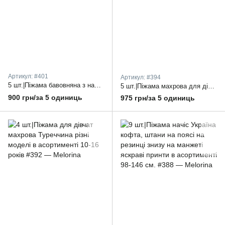
Артикул: #401
Артикул: #394
5 шт.|Піжама бавовняна з начісом Україна реглан та прямі штанці 86-140 см.
5 шт.|Піжама махрова для дітей Украіна теплі штани та кофта різні в асортименті 26-34 рр.
900 грн/за 5 одиниць
975 грн/за 5 одиниць