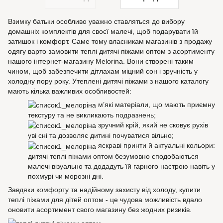
Взимку батьки особливо уважно ставляться до вибору
домашніх комплектів для своєї малечі, щоб подарувати їй
затишок і комфорт. Саме тому власникам магазинів з продажу
одягу варто замовити теплі дитячі піжами оптом з асортименту
нашого інтернет-магазину Melorina. Вони створені таким
чином, щоб забезпечити дітлахам міцний сон і зручність у
холодну пору року. Утеплені дитячі піжами з нашого каталогу
мають кілька важливих особливостей:
м’які матеріали, що мають приємну
текстуру та не викликають подразнень;
зручний крій, який не сковує рухів
уві сні та дозволяє дитині почуватися вільно;
яскраві принти й актуальні кольори:
дитячі теплі піжами оптом безумовно сподобаються
малечі візуально та додадуть їй гарного настрою навіть у
похмурі чи морозні дні.
Завдяки комфорту та надійному захисту від холоду, купити
теплі піжами для дітей оптом - це чудова можливість вдало
оновити асортимент свого магазину без жодних ризиків.