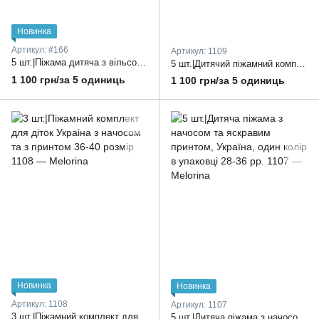
Новинка
Артикул: #166
Артикул: 1109
5 шт.|Піжама дитяча з вільсофта Україна, штани на резинці на поясі та кофта з довгим рукавом 26-34 рр.
5 шт.|Дитячий піжамний комплект з вільсофта Україна, штани та кофта 26-34 рр.
1 100 грн/за 5 одиниць
1 100 грн/за 5 одиниць
Новинка
Новинка
Артикул: 1108
Артикул: 1107
3 шт.|Піжамний комплект для діток Украіна з начосом та з принтом 36-40 розмір
5 шт.|Дитяча піжама з начосом та яскравим принтом, Україна, один колір в упаковці 28-36 рр.