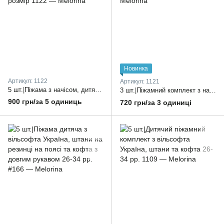
Новинка
Артикул: 1122
Артикул: 1121
5 шт.|Піжама з начісом, дитяча, Україна, штани на резинці та кофта з довгим рукавом, один колір в упаковці, різні моделі 26-34 розмір
3 шт.|Піжамний комплект з начісом,дитячий, Украіна, один колір в упаковці, різні принти та кольори на вибір 36-40 розмір
900 грн/за 5 одиниць
720 грн/за 3 одиниці