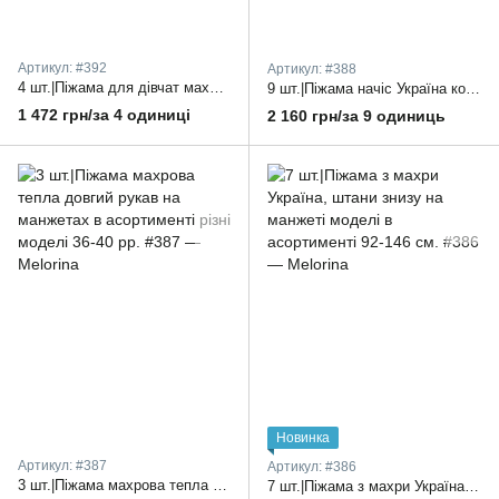
Артикул: #392
Артикул: #388
4 шт.|Піжама для дівчат махрова Туреччина різні моделі в асортименті 10-16 років
9 шт.|Піжама начіс Україна кофта, штани на поясі на резинці знизу на манжеті яскраві принти в асортименті 98-146 см.
1 472 грн/за 4 одиниці
2 160 грн/за 9 одиниць
Новинка
Артикул: #387
Артикул: #386
3 шт.|Піжама махрова тепла довгий рукав на манжетах в асортименті різні моделі 36-40 рр.
7 шт.|Піжама з махри Україна, штани знизу на манжеті моделі в асортименті 92-146 см.