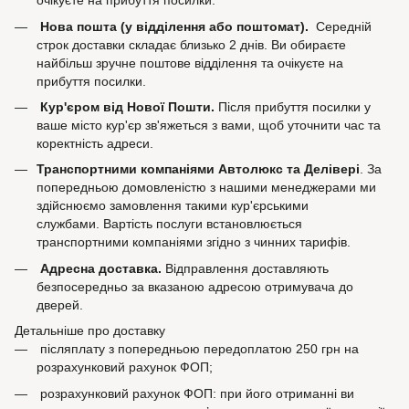
очікуєте на прибуття посилки.
Нова пошта (у відділення або поштомат).
Середній
строк доставки складає близько 2 днів. Ви обираєте
найбільш зручне поштове відділення та очікуєте на
прибуття посилки.
Кур'єром від Нової Пошти.
Після прибуття посилки у
ваше місто кур'єр зв'яжеться з вами, щоб уточнити час та
коректність адреси.
Транспортними компаніями Автолюкс та Делівері
. За
попередньою домовленістю з нашими менеджерами ми
здійснюємо замовлення такими кур'єрськими
службами. Вартість послуги встановлюється
транспортними компаніями згідно з чинних тарифів.
Адресна доставка.
Відправлення доставляють
безпосередньо за вказаною адресою отримувача до
дверей.
Детальніше про доставку
післяплату з попередньою передоплатою 250 грн на
розрахунковий рахунок ФОП;
розрахунковий рахунок ФОП: при його отриманні ви