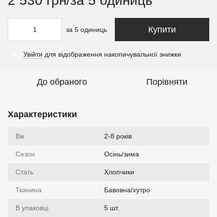
2 530 грн/за 5 одиниць
Купити
за 5 одиниць
Увійти
для відображення накопичувальної знижки
%
До обраного
Порівняти
Характеристики
Вік
2-8 років
Сезон
Осінь/зима
Стать
Хлопчики
Тканина
Бавовна/хутро
В упаковці
5 шт.