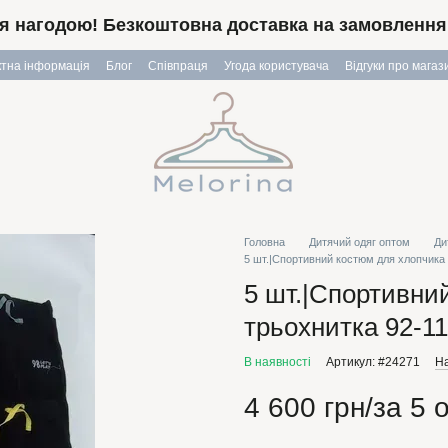
я нагодою! Безкоштовна доставка на замовлення в
ктна інформація
Блог
Співпраця
Угода користувача
Відгуки про магаз
Головна
Дитячий одяг оптом
Ди
5 шт.|Спортивний костюм для хлопчика 
5 шт.|Спортивни
трьохнитка 92-11
В наявності
Артикул: #24271
На
4 600 грн/за 5 