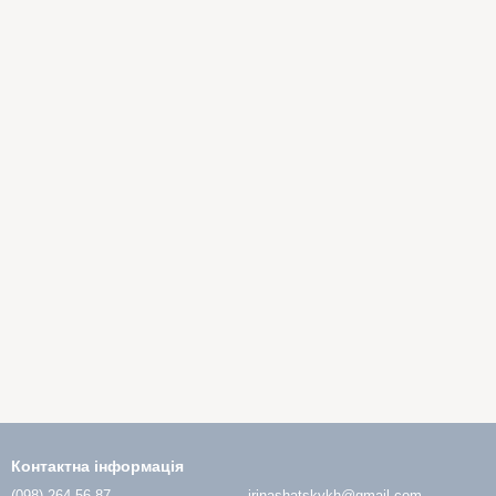
Контактна інформація
(098) 264-56-87
irinashatskykh@gmail.com