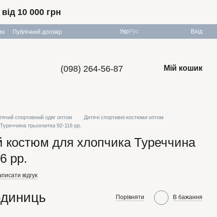
ід 10 000 грн
Укр
Рус
Вхід
ин
Публічний договір
(098) 264-56-87
Мій кошик
тячий спортивний одяг оптом
Дитячі спортивні костюми оптом
Туреччина трьохнитка 92-116 рр.
й костюм для хлопчика Туреччина
6 рр.
писати відгук
одиниць
Порівняти
В бажання