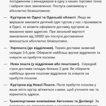
погодженням з менеджером в одну з наших торгових точок
і забрати своє замовлення. Послуга самовивозу є
абсолютно безкоштовною.
Кур'єром по Одесі та Одеській області
. Якщо ви
вирішили замовити дитячий одяг гуртом у нас і проживаєте
в Одесі, то можете оформити доставку кур'єром за
вказаною вами адресою. При загальній вартості
замовлення від 10000 грн послуга доставлення
виконується абсолютно безкоштовно.
Укрпошта (до відділення).
Термін доставки зазвичай
складає 3-5 днів. Обираєте найбільш зручне відділення та
очікуєте на прибуття посилки.
Нова пошта (у відділення або поштомат).
Середній
строк доставки складає близько 2 днів. Ви обираєте
найбільш зручне поштове відділення та очікуєте на
прибуття посилки.
Кур'єром від Нової Пошти.
Після прибуття посилки у
ваше місто кур'єр зв'яжеться з вами, щоб уточнити час та
коректність адреси.
Транспортними компаніями Автолюкс та Делівері
. За
попередньою домовленістю з нашими менеджерами ми