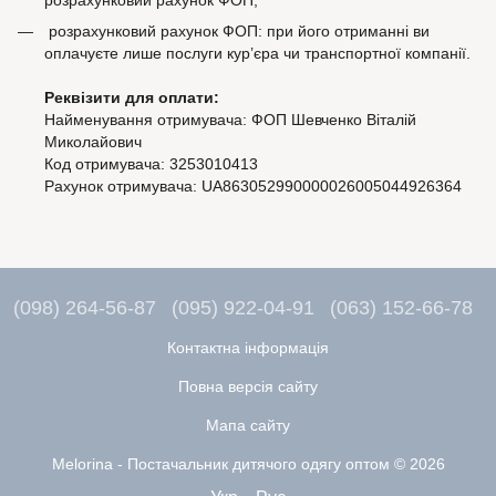
розрахунковий рахунок ФОП: при його отриманні ви
оплачуєте лише послуги кур’єра чи транспортної компанії.
Реквізити для оплати:
Найменування отримувача: ФОП Шевченко Віталій
Миколайович
Код отримувача: 3253010413
Рахунок отримувача: UA863052990000026005044926364
(098) 264-56-87
(095) 922-04-91
(063) 152-66-78
Контактна інформація
Повна версія сайту
Мапа сайту
Melorina - Постачальник дитячого одягу оптом © 2026