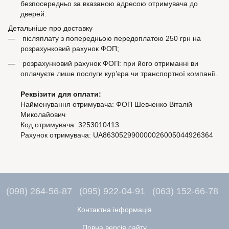
безпосередньо за вказаною адресою отримувача до
дверей.
Детальніше про доставку
післяплату з попередньою передоплатою 250 грн на
розрахунковий рахунок ФОП;
розрахунковий рахунок ФОП: при його отриманні ви
оплачуєте лише послуги кур’єра чи транспортної компанії.
Реквізити для оплати:
Найменування отримувача: ФОП Шевченко Віталій
Миколайович
Код отримувача: 3253010413
Рахунок отримувача: UA863052990000026005044926364
(098) 264-56-87
(095) 922-04-91
(063) 152-66-78
Контактна інформація
Повна версія сайту