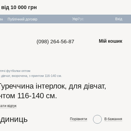
ід 10 000 грн
Укр
Рус
Вхід
ин
Публічний договір
(098) 264-56-87
Мій кошик
тячі футболки оптом
 дівчат, вкорочена, з принтом 116-140 см.
Туреччина інтерлок, для дівчат,
нтом 116-140 см.
ати відгук
одиниць
Порівняти
В бажання