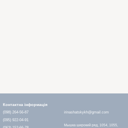
Контактна інформація
(098) 264-56-87
irinashatskykh@gmail.com
(095) 922-04-91
Мышка широкий ряд, 1054, 1055,
(063) 152-66-78