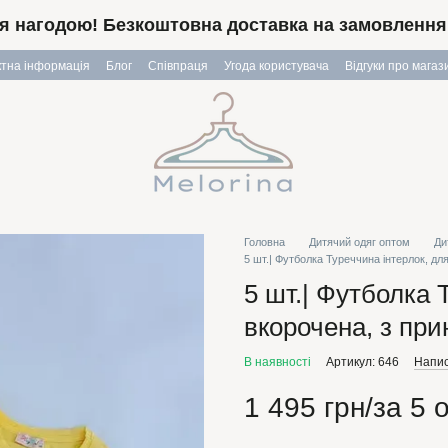
я нагодою! Безкоштовна доставка на замовлення в
ктна інформація
Блог
Співпраця
Угода користувача
Відгуки про магаз
Головна
Дитячий одяг оптом
Ди
5 шт.| Футболка Туреччина інтерлок, для
5 шт.| Футболка 
вкорочена, з при
В наявності
Артикул: 646
Напис
1 495 грн/за 5 