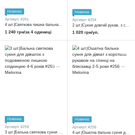
Новинка
Новинка
Артикул: #261
Артикул: #254
4 шт.|Святкова пишна бальна сукня для принцес без рукавчика 3-6 років
2 шт.|Сукня довгий рукав, з спідницею-шлейф та прикрашена бантом та квіточками на поясі 4-6 років
1 240 грн/за 4 одиниці
1 020 грн/уп.
Новинка
Новинка
Артикул: #259
Артикул: #256
3 шт.|Бальна святкова сукня для дівчаток з подовженою пишною спідницею 4-6 років
4 шт.|Ошатна бальна сукня для дівчат з коротким рукавом на спинці на блискавці 2-5 роки