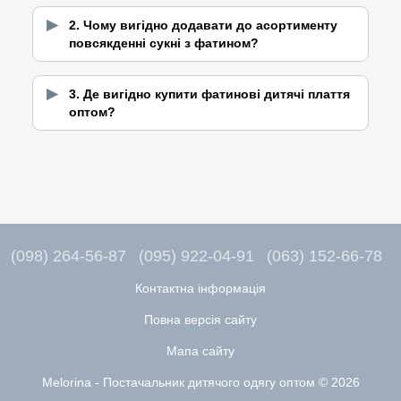
2. Чому вигідно додавати до асортименту
повсякденні сукні з фатином?
3. Де вигідно купити фатинові дитячі плаття
оптом?
(098) 264-56-87
(095) 922-04-91
(063) 152-66-78
Контактна інформація
Повна версія сайту
Мапа сайту
Melorina - Постачальник дитячого одягу оптом © 2026