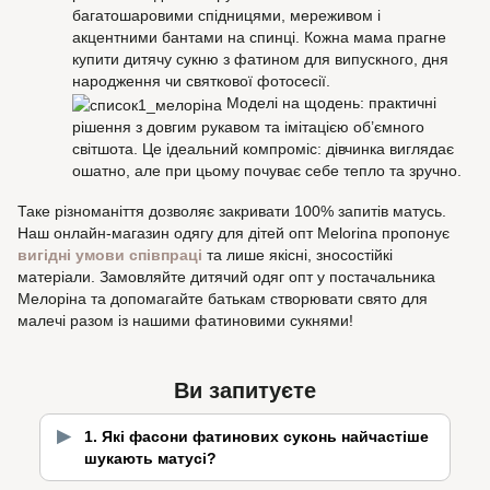
багатошаровими спідницями, мереживом і
акцентними бантами на спинці. Кожна мама прагне
купити дитячу сукню з фатином для випускного, дня
народження чи святкової фотосесії.
Моделі на щодень: практичні
рішення з довгим рукавом та імітацією об’ємного
світшота. Це ідеальний компроміс: дівчинка виглядає
ошатно, але при цьому почуває себе тепло та зручно.
Таке різноманіття дозволяє закривати 100% запитів матусь.
Наш онлайн-магазин одягу для дітей опт Melorina пропонує
вигідні умови співпраці
та лише якісні, зносостійкі
матеріали. Замовляйте дитячий одяг опт у постачальника
Мелоріна та допомагайте батькам створювати свято для
малечі разом із нашими фатиновими сукнями!
Ви запитуєте
1. Які фасони фатинових суконь найчастіше
шукають матусі?