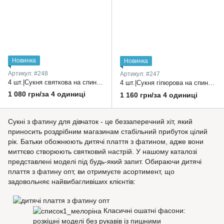
Новинка
Новинка
Артикул: #248
Артикул: #247
4 шт.|Сукня святкова на спинці блискавка, спереду під'юпник з спідницею з фатину 2-5 років
4 шт.|Сукня гіпюрова на спинці блискавка, великий бант спереду квіти+обідок з квітами 1-4 роки
1 080 грн/за 4 одиниці
1 160 грн/за 4 одиниці
Сукні з фатину для дівчаток - це беззаперечний хіт, який
приносить роздрібним магазинам стабільний прибуток цілий
рік. Батьки обожнюють дитячі плаття з фатином, адже вони
миттєво створюють святковий настрій. У нашому каталозі
представлені моделі під будь-який запит. Обираючи дитячі
плаття з фатину опт, ви отримуєте асортимент, що
задовольняє найвибагливіших клієнтів:
Класичні ошатні фасони:
розкішні моделі без рукавів із пишними