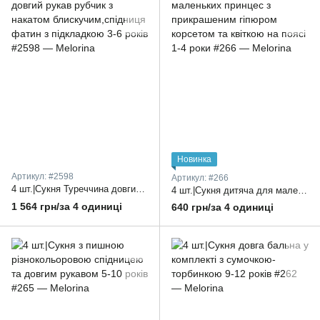
Новинка
Артикул: #2598
Артикул: #266
4 шт.|Сукня Туреччина довгий рукав рубчик з накатом блискучим,спідниця фатин з підкладкою 3-6 років
4 шт.|Сукня дитяча для маленьких принцес з прикрашеним гіпюром корсетом та квіткою на поясі 1-4 роки
1 564 грн/за 4 одиниці
640 грн/за 4 одиниці