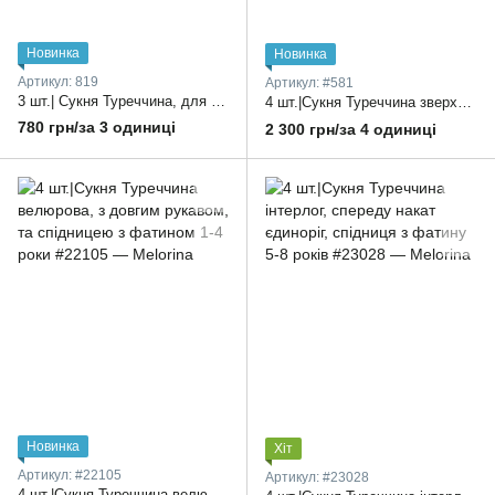
Новинка
Новинка
Артикул: 819
Артикул: #581
3 шт.| Сукня Туреччина, для дівчаток, з довгим ажурним рукавом, у крупний горох, позаду подовжена,, з панамкою у комплекті 2-4 роки
4 шт.|Сукня Туреччина зверху джинс, спідниця з гіпюру, довгий рукав, один колір в упаковці 2-5 років
780 грн/за 3 одиниці
2 300 грн/за 4 одиниці
Новинка
Хіт
Артикул: #22105
Артикул: #23028
4 шт.|Сукня Туреччина велюрова, з довгим рукавом, та спідницею з фатином 1-4 роки