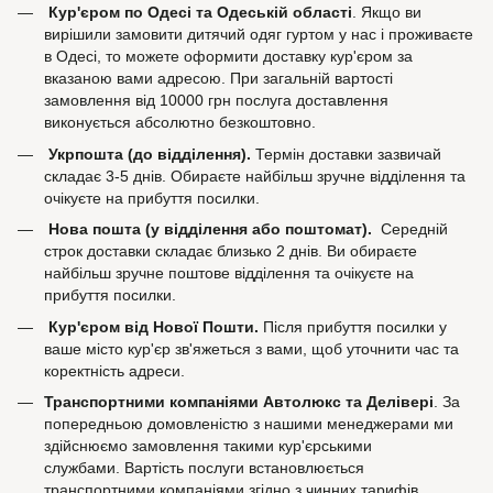
Кур'єром по Одесі та Одеській області
. Якщо ви
вирішили замовити дитячий одяг гуртом у нас і проживаєте
в Одесі, то можете оформити доставку кур'єром за
вказаною вами адресою. При загальній вартості
замовлення від 10000 грн послуга доставлення
виконується абсолютно безкоштовно.
Укрпошта (до відділення).
Термін доставки зазвичай
складає 3-5 днів. Обираєте найбільш зручне відділення та
очікуєте на прибуття посилки.
Нова пошта (у відділення або поштомат).
Середній
строк доставки складає близько 2 днів. Ви обираєте
найбільш зручне поштове відділення та очікуєте на
прибуття посилки.
Кур'єром від Нової Пошти.
Після прибуття посилки у
ваше місто кур'єр зв'яжеться з вами, щоб уточнити час та
коректність адреси.
Транспортними компаніями Автолюкс та Делівері
. За
попередньою домовленістю з нашими менеджерами ми
здійснюємо замовлення такими кур'єрськими
службами. Вартість послуги встановлюється
транспортними компаніями згідно з чинних тарифів.