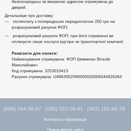
безпосередньо за вказаною адресою отримувача до
дверей.
Детальніше про доставку
післяплату з попередньою передоплатою 250 грн на
розрахунковий рахунок ФОП;
розрахунковий рахунок ФОП: при його отриманні ви
оплачуєте лише послуги кур’єра чи транспортної компанії.
Реквізити для оплати:
Найменування отримувача: ФОП Шевченко Віталій
Миколайович
Код отримувача: 3253010413
Рахунок отримувача: UA863052990000026005044926364
(098) 264-56-87
(095) 922-04-91
(063) 152-66-78
Контактна інформація
Повна версія сайту