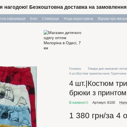
я нагодою! Безкоштовна доставка на замовлення в
ктна інформація
Блог
Співпраця
Угода користувача
Відгуки про магаз
Головна
Товари для немовлят опто
4 шт.|Костюм тринитка начіс Туреччина 
4 шт.|Костюм три
брюки з принтом 
В наявності
Артикул: 8100
Напи
1 380 грн/за 4 