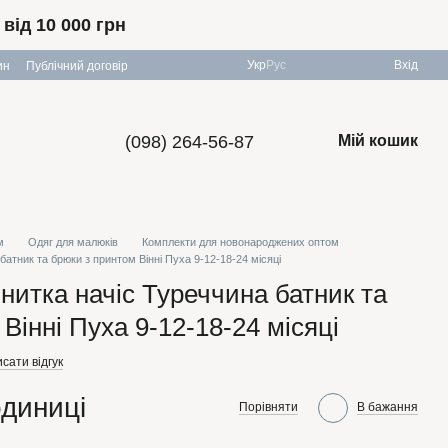
ід 10 000 грн
Укр
Рус
Вхід
ин
Публічний договір
(098) 264-56-87
Мій кошик
м
Одяг для малюків
Комплекти для новонароджених оптом
батник та брюки з принтом Вінні Пуха 9-12-18-24 місяці
нитка начіс Туреччина батник та
Вінні Пуха 9-12-18-24 місяці
сати відгук
одиниці
Порівняти
В бажання