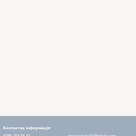
Контактна інформація
(098) 264-56-87
irinashatskykh@gmail.com