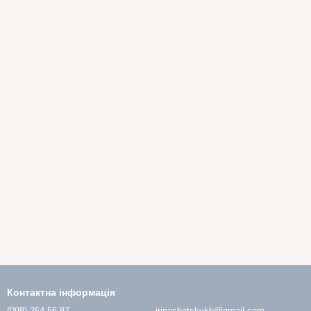
Контактна інформація
(098) 264-56-87
irinashatskykh@gmail.com