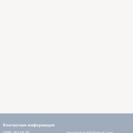
Контактная информация
(098) 264-56-87
irinashatskykh@gmail.com