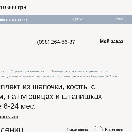
10 000 грн
Укр
Рус
Вход
зывы о магазине
(098) 264-56-87
Мой заказ
том
Одежда для малышей
Комплекты для новорожденных оптом
фты с длинным рукавом, на пуговицах и штанишках вязка на бахроме 6-24 мес.
мплект из шапочки, кофты с
, на пуговицах и штанишках
 6-24 мес.
вить отзыв
едениц
К сравнению
В желания