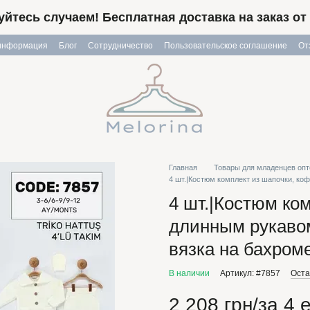
йтесь случаем! Бесплатная доставка на заказ от 
 информация
Блог
Сотрудничество
Пользовательское соглашение
От
Главная
Товары для младенцев оп
4 шт.|Костюм комплект из шапочки, ко
4 шт.|Костюм ко
длинным рукавом
вязка на бахроме
В наличии
Артикул: #7857
Оста
2 208 грн/за 4 