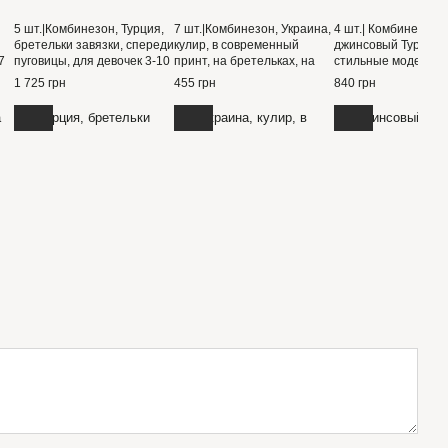
5 шт.|Комбинезон, Турция,
7 шт.|Комбинезон, Украина,
4 шт.| Комбинезон
бретельки завязки, спереди
кулир, в современный
джинсовый Турция,
7
пуговицы, для девочек 3-10
принт, на бретельках, на
стильные модели в
лет
поясе резинка 4-10 лет
ассортименте по в
1 725 грн
455 грн
840 грн