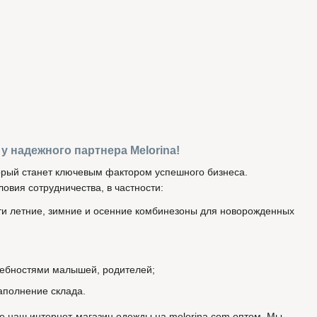
 надежного партнера Melorina!
рый станет ключевым фактором успешного бизнеса.
овия сотрудничества, в частности:
ти летние, зимние и осенние комбинезоны для новорожденных
требностями малышей, родителей;
аполнение склада.
те наш интернет-магазин одежды на melorina.com оптом. Мы