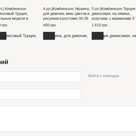
шт.| Комбинезон
4 шт.|Комбинезон Украина,
5 шт.|Комбинезон Турция
инсовый Турция,
для девочек, микс цветов и
джинсовая, на лямках,
ильные модели в
рисунков в ростовке 30-36
шортами, с карманами 3-
сортименте по выбору 5-
размер
лет
 грн
400 грн
1 610 грн
ет
рий
Войти с помощью