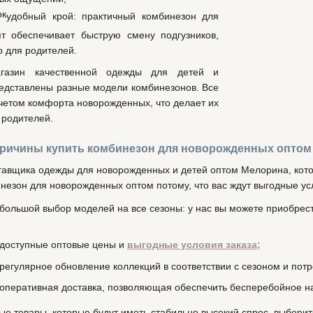
удобный крой: практичный комбинезон для
т обеспечивает быструю смену подгузников,
о для родителей.
агазин качественной одежды для детей и
редставлены разные модели комбинезонов. Все
четом комфорта новорожденных, что делает их
родителей.
ричины купить комбинезон для новорожденных оптом у
тавщика одежды для новорожденных и детей оптом Мелорина, кото
незон для новорожденных оптом потому, что вас ждут выгодные усл
большой выбор моделей на все сезоны: у нас вы можете приобрес
доступные оптовые цены и
выгодные условия заказа;
регулярное обновление коллекций в соответствии с сезоном и по
оперативная доставка, позволяющая обеспечить бесперебойное н
ые товары, которые будут иметь стабильно высокий спрос, выбери