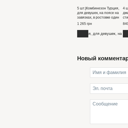
5 шт.|Комбинезон Турция,
4 
для девушек, на поясе на
дж
завязках, в ростовке один
ст
цвет 3-8 лет
ас
1 265 грн
840
8 л
Новый коммента