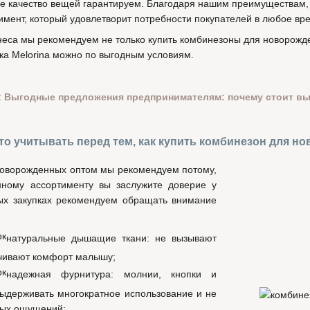
е качество вещей гарантируем. Благодаря нашим преимуществам, 
мент, который удовлетворит потребности покупателей в любое вре
неса мы рекомендуем не только купить комбинезоны для новорожде
ка Melorina можно по выгодным условиям.
:
Выгодные предложения предпринимателям: почему стоит выб
то учитывать перед тем, как купить комбинезон для н
новорожденных оптом мы рекомендуем потому,
енному ассортименту вы заслужите доверие у
вых закупках рекомендуем обращать внимание
натуральные дышащие ткани: не вызывают
ечивают комфорт малышу;
надежная фурнитура: молнии, кнопки и
ыдерживать многократное использование и не
ных ощущений;