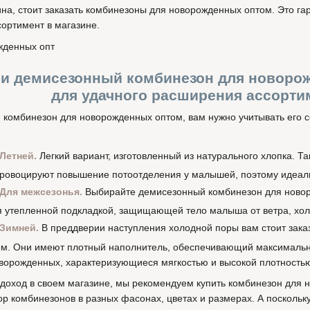
ина, стоит заказать комбинезоны для новорожденных оптом. Это га
ортимент в магазине.
 и демисезонный комбинезон для новорож
для удачного расширения ассорти
и комбинезон для новорожденных оптом, вам нужно учитывать его с
Летней.
Легкий вариант, изготовленный из натурального хлопка. 
провоцируют повышение потоотделения у малышей, поэтому идеальн
Для межсезонья.
Выбирайте демисезонный комбинезон для новор
 утепленной подкладкой, защищающей тело малыша от ветра, хол
Зимней.
В преддверии наступления холодной поры вам стоит зака
м. Они имеют плотный наполнитель, обеспечивающий максимальну
ворожденных, характеризующиеся мягкостью и высокой плотность
доход в своем магазине, мы рекомендуем купить комбинезон для
р комбинезонов в разных фасонах, цветах и размерах. А посколь