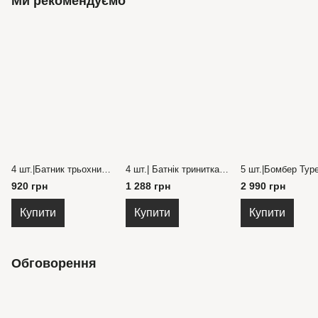
Ми рекомендуємо
4 шт.|Батник трьохнитка довгий рукав та горловина 5-8 років
4 шт.| Батнік тринитка начіс Туреччина, горловина висока, довгий рукав, спереду накат 9-12 років
920 грн
1 288 грн
2 990 грн
Купити
Купити
Купити
Обговорення