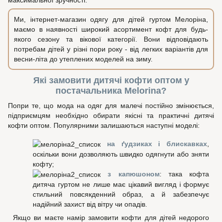
максимальної зручності.
Ми, інтернет-магазин одягу для дітей гуртом Мелоріна,
маємо в наявності широкий асортимент кофт для будь-
якого сезону та вікової категорії. Вони відповідають
потребам дітей у різні пори року - від легких варіантів для
весни-літа до утеплених моделей на зиму.
Які замовити дитячі кофти оптом у
постачальника Melorina?
Попри те, що мода на одяг для малечі постійно змінюється,
підприємцям необхідно обирати якісні та практичні дитячі
кофти оптом. Популярними залишаються наступні моделі:
на ґудзиках і блискавках
,
оскільки вони дозволяють швидко одягнути або зняти
кофту;
з капюшоном
: така кофта
дитяча гуртом не лише має цікавий вигляд і формує
стильний повсякденний образ, а й забезпечує
надійний захист від вітру чи опадів.
Якщо ви маєте намір замовити кофти для дітей недорого