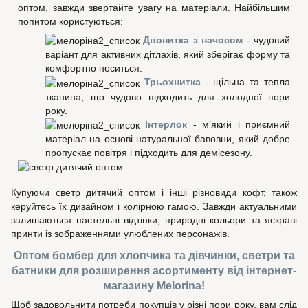
оптом, завжди звертайте увагу на матеріали. Найбільшим
попитом користуються:
Двонитка з начосом
- чудовий
варіант для активних дітлахів, який зберігає форму та
комфортно носиться.
Трьохнитка
- щільна та тепла
тканина, що чудово підходить для холодної пори
року.
Інтерлок
- м’який і приємний
матеріал на основі натуральної бавовни, який добре
пропускає повітря і підходить для демісезону.
Купуючи светр дитячий оптом і інші різновиди кофт, також
керуйтесь їх дизайном і колірною гамою. Завжди актуальними
залишаються пастельні відтінки, природні кольори та яскраві
принти із зображеннями улюблених персонажів.
Оптом бомбер для хлопчика та дівчинки, светри та
батники для розширення асортименту від інтернет-
магазину Melorina!
Щоб задовольнити потреби покупців у різні пори року, вам слід