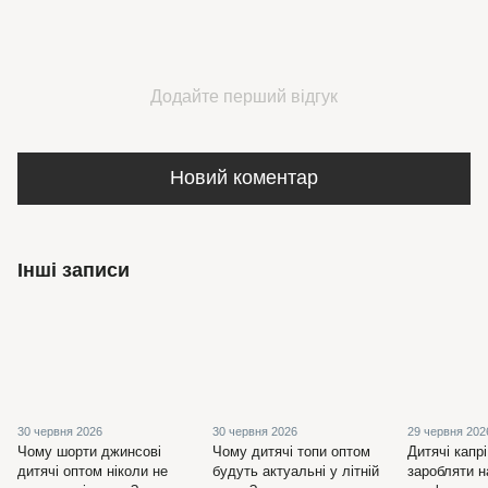
Додайте перший відгук
Новий коментар
Інші записи
30 червня 2026
30 червня 2026
29 червня 202
Чому шорти джинсові
Чому дитячі топи оптом
Дитячі капрі
дитячі оптом ніколи не
будуть актуальні у літній
заробляти н