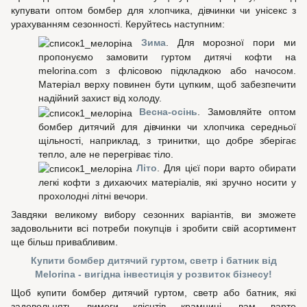
купувати оптом бомбер для хлопчика, дівчинки чи унісекс з
урахуванням сезонності. Керуйтесь наступним:
Зима
. Для морозної пори ми
пропонуємо замовити гуртом дитячі кофти на
melorina.com з флісовою підкладкою або начосом.
Матеріал верху повинен бути цупким, щоб забезпечити
надійний захист від холоду.
Весна-осінь
. Замовляйте оптом
бомбер дитячий для дівчинки чи хлопчика середньої
щільності, наприклад, з тринитки, що добре зберігає
тепло, але не перегріває тіло.
Літо
. Для цієї пори варто обирати
легкі кофти з дихаючих матеріалів, які зручно носити у
прохолодні літні вечори.
Завдяки великому вибору сезонних варіантів, ви зможете
задовольнити всі потреби покупців і зробити свій асортимент
ще більш привабливим.
Купити бомбер дитячий гуртом, светр і батник від
Melorina - вигідна інвестиція у розвиток бізнесу!
Щоб купити бомбер дитячий гуртом, светр або батник, які
задовольнять вимоги клієнтів крамниці, вам варто