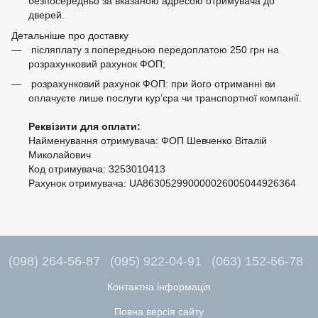
безпосередньо за вказаною адресою отримувача до
дверей.
Детальніше про доставку
післяплату з попередньою передоплатою 250 грн на
розрахунковий рахунок ФОП;
розрахунковий рахунок ФОП: при його отриманні ви
оплачуєте лише послуги кур’єра чи транспортної компанії.
Реквізити для оплати:
Найменування отримувача: ФОП Шевченко Віталій
Миколайович
Код отримувача: 3253010413
Рахунок отримувача: UA863052990000026005044926364
(098) 264-56-87
(095) 922-04-91
(063) 152-66-78
Контактна інформація
Повна версія сайту